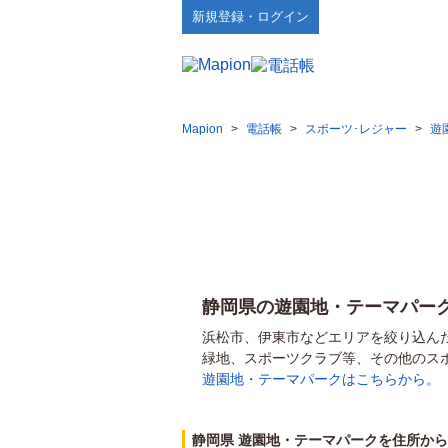
新規登録・ログイン
Mapion
>
電話帳
>
スポーツ･レジャー
>
遊
静岡県の遊園地・テーマパー
浜松市、伊東市などエリアを絞り込ん
緑地、スポーツクラブ等、その他のス
遊園地・テーマパークはこちらから。
静岡県 遊園地・テーマパークを住所か