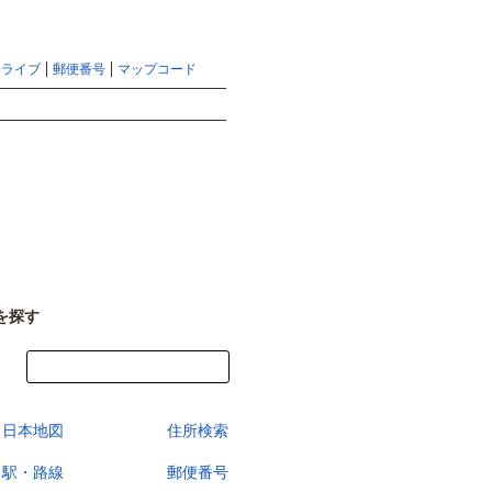
地図検索ならマピオントップ
ヘルプ
サイトマップ
ドライブ
郵便番号
マップコード
検索
を探す
今すぐ地図を見る
日本地図
住所検索
駅・路線
郵便番号