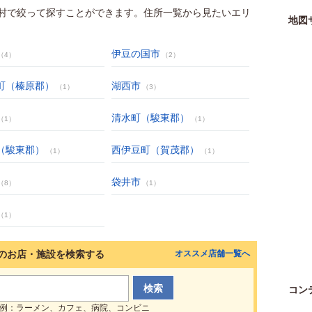
村で絞って探すことができます。住所一覧から見たいエリ
地図
伊豆の国市
（4）
（2）
町（榛原郡）
湖西市
（1）
（3）
清水町（駿東郡）
（1）
（1）
（駿東郡）
西伊豆町（賀茂郡）
（1）
（1）
袋井市
（8）
（1）
（1）
のお店・施設を検索する
オススメ店舗一覧へ
コン
例：ラーメン、カフェ、病院、コンビニ