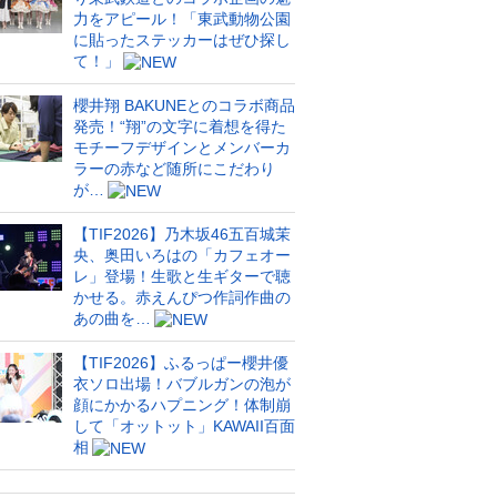
力をアピール！「東武動物公園
に貼ったステッカーはぜひ探し
て！」
櫻井翔 BAKUNEとのコラボ商品
発売！“翔”の文字に着想を得た
モチーフデザインとメンバーカ
ラーの赤など随所にこだわり
が…
【TIF2026】乃木坂46五百城茉
央、奥田いろはの「カフェオー
レ」登場！生歌と生ギターで聴
かせる。赤えんぴつ作詞作曲の
あの曲を…
【TIF2026】ふるっぱー櫻井優
衣ソロ出場！バブルガンの泡が
顔にかかるハプニング！体制崩
して「オットット」KAWAII百面
相