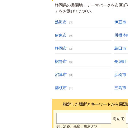
静岡県の遊園地・テーマパークを市区町
アをお選びください。
熱海市
伊豆市
（3）
伊東市
川根本
（6）
静岡市
島田市
（2）
裾野市
長泉町
（6）
沼津市
浜松市
（3）
藤枝市
三島市
（1）
指定した場所とキーワードから周辺
周辺で
例：渋谷、銀座、東京タワー