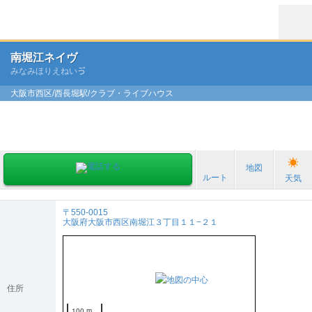
南堀江ネイヴ
みなみほりえねいゔ
大阪市西区/西長堀駅/クラブ・ライブハウス
地図
ルート
天気
〒550-0015
大阪府大阪市西区南堀江３丁目１１−２１
住所
100 m