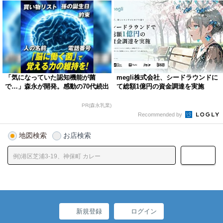
「気になっていた認知機能が菌
megli株式会社、シードラウンドに
で…」森永が開発。感動の70代続出
て総額1億円の資金調達を実施
PR(森永乳業)
Recommended by
地図検索
お店検索
新規登録
ログイン