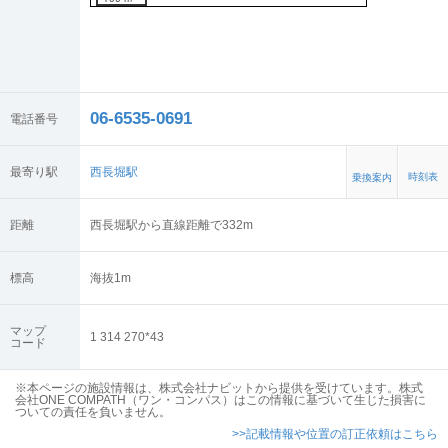
06-6535-0691
電話番号
最寄り駅
西長堀駅
時刻表
乗換案内
距離
西長堀駅から直線距離で332m
標高
海抜
1
m
マップ
1 314 270*43
コード
※本ページの施設情報は、株式会社ナビットから提供を受けています。株式
会社ONE COMPATH（ワン・コンパス）はこの情報に基づいて生じた損害に
ついての責任を負いません。
>>記載情報や位置の訂正依頼はこちら