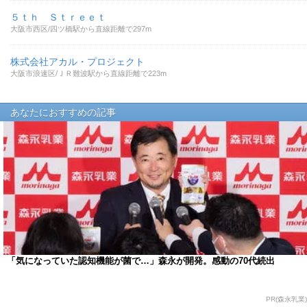
５ｔｈ Ｓｔｒｅｅｔ
大阪市西区/四ツ橋駅から直線距離で297m
株式会社アカル・プロジェクト
大阪市浪速区/ＪＲ難波駅から直線距離で223m
あなたにおすすめの記事
「気になっていた認知機能が菌で…」森永が開発。感動の70代続出
PR(森永乳業)