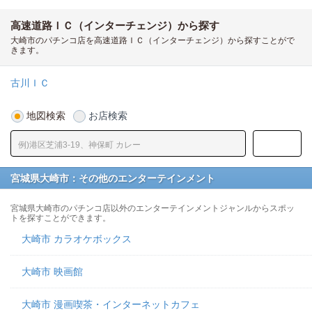
高速道路ＩＣ（インターチェンジ）から探す
大崎市のパチンコ店を高速道路ＩＣ（インターチェンジ）から探すことがで
きます。
古川ＩＣ
地図検索
お店検索
宮城県大崎市：その他のエンターテインメント
宮城県大崎市のパチンコ店以外のエンターテインメントジャンルからスポッ
トを探すことができます。
大崎市 カラオケボックス
大崎市 映画館
大崎市 漫画喫茶・インターネットカフェ