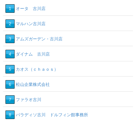
1
オータ 古川店
2
マルハン古川店
3
アムズガーデン・古川店
4
ダイナム 古川店
5
カオス（ｃｈａｏｓ）
6
松山企業株式会社
7
ファラオ古川
8
パラディソ古川 ドルフィン館事務所