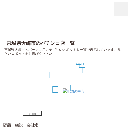
宮城県大崎市のパチンコ店一覧
宮城県大崎市のパチンコ店カテゴリのスポットを一覧で表示しています。見
たいスポットをお選びください。
6
7
8
5
4
3
1
2
2 km
店舗・施設・会社名