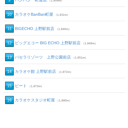
9
バンバン 町屋店
（1,909m）
10
カラオケBanBan町屋
（1,911m）
11
BIGECHO 上野駅前店
（1,946m）
12
ビッグエコー BIG ECHO 上野駅前店
（1,946m）
13
パセラリゾーツ 上野公園前店
（1,951m）
14
カラオケ館 上野駅前店
（1,972m）
15
ビート
（1,973m）
16
カラオケスタジオ町屋
（1,990m）