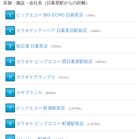
店舗・施設・会社名（日暮里駅からの距離）
1
ビッグエコー BIG ECHO 日暮里店
（76m）
2
カラオケシティベア 日暮里店駅前店
（144m）
3
歌広場 日暮里店
（153m）
4
カラオケ ビッグエコー 西日暮里駅前店
（497m）
5
カラオケグランプリ
（537m）
6
カサブランカ
（842m）
7
ビッグエコー 町屋駅前店
（1,873m）
8
カラオケ ビッグエコー 町屋駅前店
（1,873m）