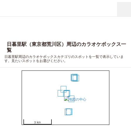
日暮里駅（東京都荒川区）周辺のカラオケボックス一
覧
日暮里駅周辺のカラオケボックスカテゴリのスポットを一覧で表示していま
す。見たいスポットをお選びください。
16
10
9
15
7
8
4
5
3
1
2
6
11
12
14
13
3 km