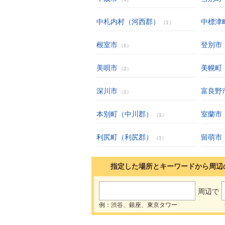
中札内村（河西郡）
中標津
（1）
根室市
登別市
（1）
美唄市
美幌町
（2）
深川市
富良野
（1）
本別町（中川郡）
室蘭市
（1）
利尻町（利尻郡）
留萌市
（1）
指定した場所とキーワードから周辺
周辺で
例：渋谷、銀座、東京タワー