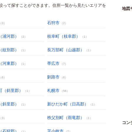
絞って探すことができます。住所一覧から見たいエリアを
地図
石狩市
（3）
（2）
（浦河郡）
枝幸町（枝幸郡）
（2）
（1）
（紋別郡）
長万部町（山越郡）
（1）
（1）
（河東郡）
帯広市
（1）
（7）
釧路市
（6）
（6）
町（斜里郡）
札幌市
（1）
（56）
（斜里郡）
新ひだか町（日高郡）
（1）
（1）
秩父別町（雨竜郡）
（3）
（1）
コン
（石狩郡）
苫小牧市
（1）
（7）