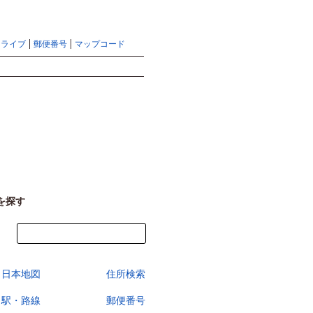
地図検索ならマピオントップ
ヘルプ
サイトマップ
ドライブ
郵便番号
マップコード
検索
を探す
今すぐ地図を見る
日本地図
住所検索
駅・路線
郵便番号