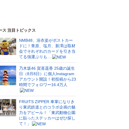
ース 注目トピックス
NMB48、浴衣姿がポストカー
ドに！青原、塩月、新澤は取材
会でそれぞれのカードを引き当
てる強運ぶりも…
乃木坂46 賀喜遥香 25歳の誕生
日（8月8日）に個人Instagram
アカウント開設！初投稿から23
時間でフォロワー16.4万人
FRUITS ZIPPER 車掌になりき
り東武鉄道とのコラボ企画の魅
力をアピール！「東武動物公園
に貼ったステッカーはぜひ探し
て！」