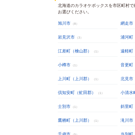
北海道のカラオケボックスを市区町村で
お選びください。
旭川市
網走市
（8）
岩見沢市
浦河町
（3）
江差町（檜山郡）
遠軽町
（1）
小樽市
音更町
（1）
上川町（上川郡）
北見市
（1）
倶知安町（虻田郡）
小清水
（1）
士別市
斜里町
（1）
鷹栖町（上川郡）
滝川市
（1）
千歳市
当別町
（5）