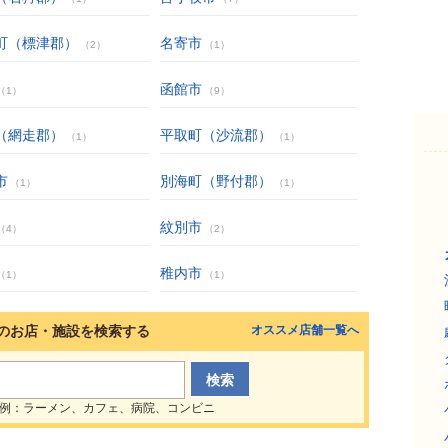
町（標津郡）
名寄市
（2）
（1）
函館市
（1）
（9）
（網走郡）
平取町（沙流郡）
（1）
（1）
市
別海町（野付郡）
（1）
（1）
紋別市
（4）
（2）
稚内市
（1）
（1）
のお店・施設を検索する
オススメ店舗一覧へ
例：ラーメン、カフェ、病院、コンビニ