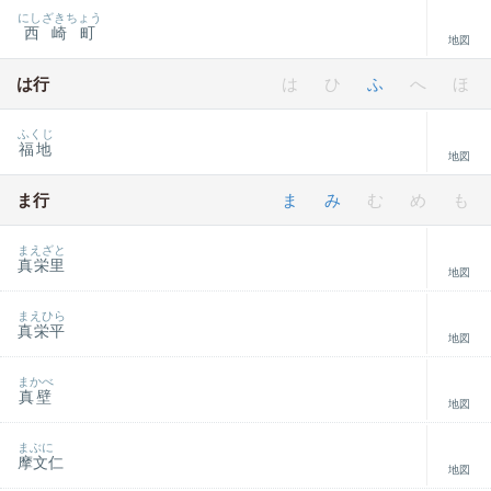
にしざきちょう
西崎町
地図
は行
は
ひ
ふ
へ
ほ
ふくじ
福地
地図
ま行
ま
み
む
め
も
まえざと
真栄里
地図
まえひら
真栄平
地図
まかべ
真壁
地図
まぶに
摩文仁
地図