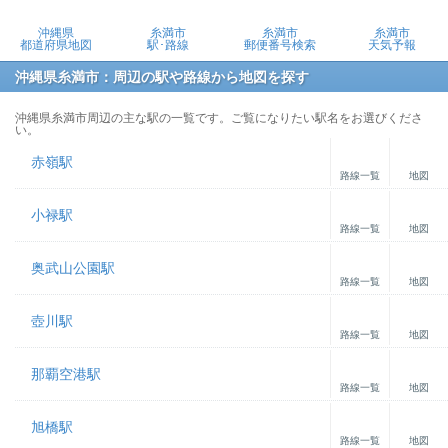
沖縄県
糸満市
糸満市
糸満市
都道府県地図
駅･路線
郵便番号検索
天気予報
沖縄県糸満市：周辺の駅や路線から地図を探す
沖縄県糸満市周辺の主な駅の一覧です。ご覧になりたい駅名をお選びくださ
い。
赤嶺駅
路線一覧
地図
小禄駅
路線一覧
地図
奥武山公園駅
路線一覧
地図
壺川駅
路線一覧
地図
那覇空港駅
路線一覧
地図
旭橋駅
路線一覧
地図