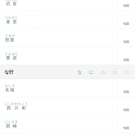
武富
地図
つかざと
束里
地図
てるや
照屋
地図
とよはら
豊原
地図
な行
な
に
ぬ
ね
の
なしろ
名城
地図
にしかわちょう
西川町
地図
にしざき
西崎
地図