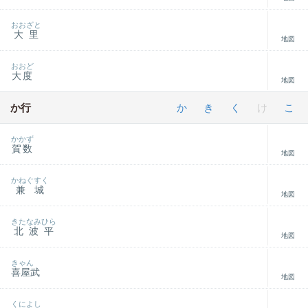
おおざと
大里
地図
おおど
大度
地図
か行
か
き
く
け
こ
かかず
賀数
地図
かねぐすく
兼城
地図
きたなみひら
北波平
地図
きゃん
喜屋武
地図
くによし