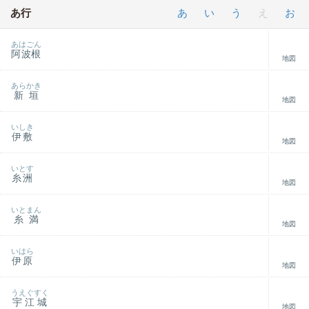
あ行
あ
い
う
え
お
あはごん
阿波根
地図
あらかき
新垣
地図
いしき
伊敷
地図
いとす
糸洲
地図
いとまん
糸満
地図
いはら
伊原
地図
うえぐすく
宇江城
地図