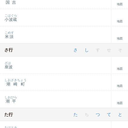
国吉
地図
こはぐら
小波蔵
地図
こめす
米須
地図
さ行
さ
し
す
せ
そ
ざは
座波
地図
しおざきちょう
潮崎町
地図
しおひら
潮平
地図
た行
た
ち
つ
て
と
たけとみ