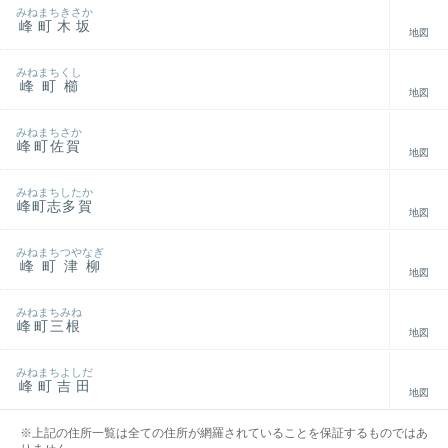
みねまちきさか
峰町木坂
地図
みねまちくし
峰町櫛
地図
みねまちさか
峰町佐賀
地図
みねまちしたか
峰町志多賀
地図
みねまちつやなぎ
峰町津柳
地図
みねまちみね
峰町三根
地図
みねまちよしだ
峰町吉田
地図
※上記の住所一覧は全ての住所が網羅されていることを保証するものではあ