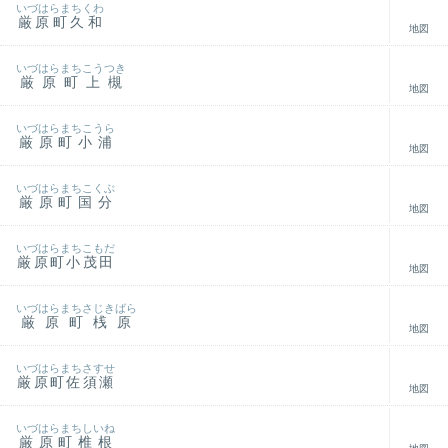
いづはらまちくわ
厳原町久和
地図
いづはらまちこうつき
厳原町上槻
地図
いづはらまちこうら
厳原町小浦
地図
いづはらまちこくぶ
厳原町国分
地図
いづはらまちこもだ
厳原町小茂田
地図
いづはらまちさじきばら
厳原町桟原
地図
いづはらまちさすせ
厳原町佐須瀬
地図
いづはらまちしいね
厳原町椎根