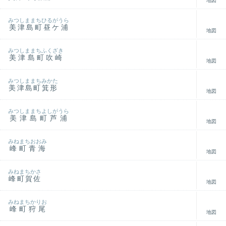
地図
みつしままちひるがうら
美津島町昼ケ浦
地図
みつしままちふくざき
美津島町吹崎
地図
みつしままちみかた
美津島町箕形
地図
みつしままちよしがうら
美津島町芦浦
地図
みねまちおおみ
峰町青海
地図
みねまちかさ
峰町賀佐
地図
みねまちかりお
峰町狩尾
地図