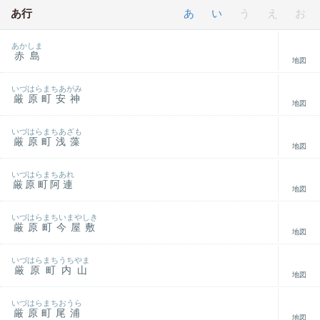
あ行
あ
い
う
え
お
あかしま
赤島
地図
いづはらまちあがみ
厳原町安神
地図
いづはらまちあざも
厳原町浅藻
地図
いづはらまちあれ
厳原町阿連
地図
いづはらまちいまやしき
厳原町今屋敷
地図
いづはらまちうちやま
厳原町内山
地図
いづはらまちおうら
厳原町尾浦
地図