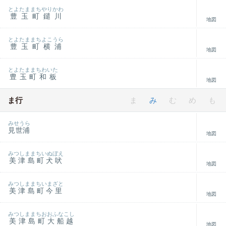
とよたままちやりかわ
豊玉町鑓川
地図
とよたままちよこうら
豊玉町横浦
地図
とよたままちわいた
豊玉町和板
地図
ま行
ま
み
む
め
も
みせうら
見世浦
地図
みつしままちいぬぼえ
美津島町犬吠
地図
みつしままちいまざと
美津島町今里
地図
みつしままちおおふなこし
美津島町大船越
地図