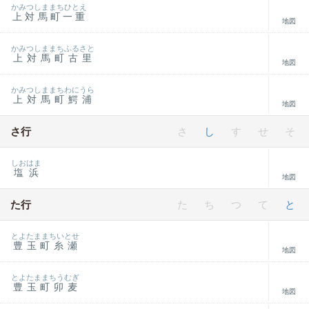
かみつしままちひとえ
上対馬町一重
地図
かみつしままちふるさと
上対馬町古里
地図
かみつしままちわにうら
上対馬町鰐浦
地図
さ行
さ
し
す
せ
そ
しおはま
塩浜
地図
た行
た
ち
つ
て
と
とよたままちいとせ
豊玉町糸瀬
地図
とよたままちうむぎ
豊玉町卯麦
地図