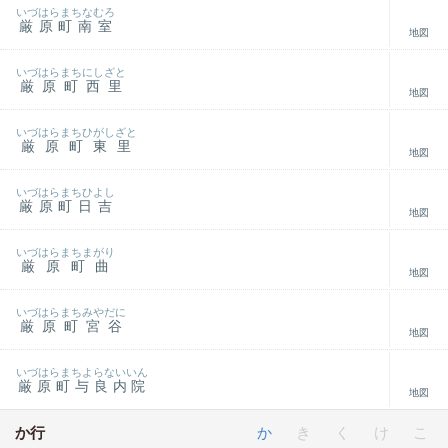
いづはらまちなむろ
厳原町南室
地図
いづはらまちにしざと
厳原町西里
地図
いづはらまちひがしざと
厳原町東里
地図
いづはらまちひよし
厳原町日吉
地図
いづはらまちまがり
厳原町曲
地図
いづはらまちみやだに
厳原町宮谷
地図
いづはらまちよらないいん
厳原町与良内院
地図
か行
か
き
く
け
こ