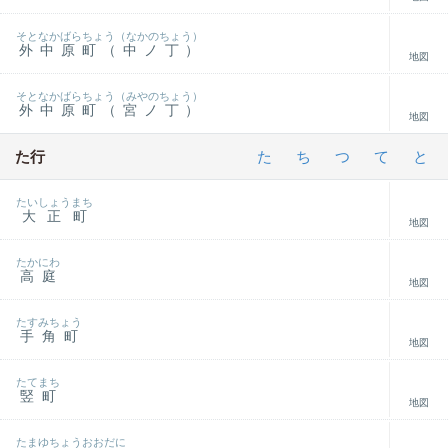
そとなかばらちょう（なかのちょう）
外中原町（中ノ丁）
地図
そとなかばらちょう（みやのちょう）
外中原町（宮ノ丁）
地図
た行
た
ち
つ
て
と
たいしょうまち
大正町
地図
たかにわ
高庭
地図
たすみちょう
手角町
地図
たてまち
竪町
地図
たまゆちょうおおだに