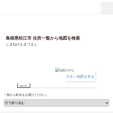
島根県松江市 住所一覧から地図を検索
しまねけんまつえし
大きい地図を見る
100 m
一覧から町名をお選びください。