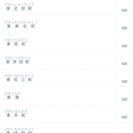
ひがしいんべちょう
東忌部町
地図
ひがしおくだにちょう
東奥谷町
地図
ひがしちゃまち
東茶町
地図
ひがしつだちょう
東津田町
地図
ひがしながえちょう
東長江町
地図
ひがしなだ
東灘
地図
ひがしほんまち
東本町
地図
ひがしもちだちょう