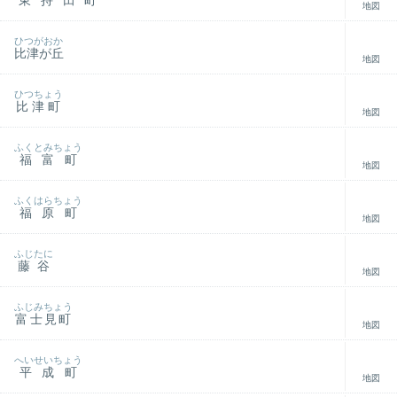
東持田町
地図
ひつがおか
比津が丘
地図
ひつちょう
比津町
地図
ふくとみちょう
福富町
地図
ふくはらちょう
福原町
地図
ふじたに
藤谷
地図
ふじみちょう
富士見町
地図
へいせいちょう
平成町
地図