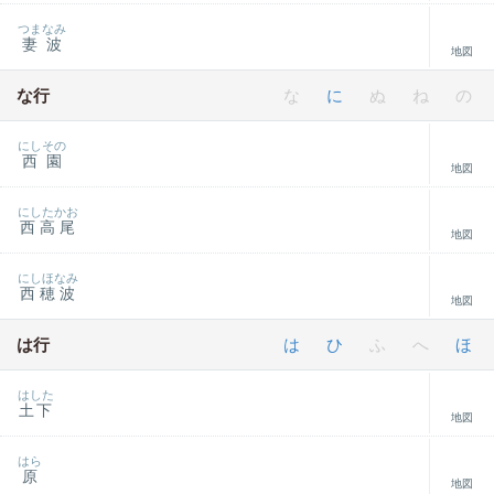
つまなみ
妻波
地図
な行
な
に
ぬ
ね
の
にしその
西園
地図
にしたかお
西高尾
地図
にしほなみ
西穂波
地図
は行
は
ひ
ふ
へ
ほ
はした
土下
地図
はら
原
地図