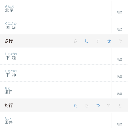
きたお
北尾
地図
くにさか
国坂
地図
さ行
さ
し
す
せ
そ
しもだね
下種
地図
しもつわ
下神
地図
せと
瀬戸
地図
た行
た
ち
つ
て
と
たい
田井
地図