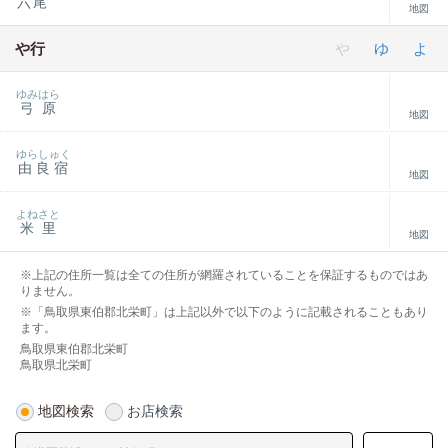
六尾
地図
や行
や
ゆ
よ
ゆみはら
弓原
地図
ゆらしゅく
由良宿
地図
よねさと
米里
地図
※上記の住所一覧は全ての住所が網羅されていることを保証するものではあ
りません。
※「鳥取県東伯郡北栄町」は上記以外で以下のように記載されることもあり
ます。
鳥取県東伯郡北栄町
鳥取県北栄町
地図検索
お店検索