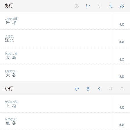
あ行
あ
い
う
え
お
いわつぼ
岩坪
地図
えきた
江北
地図
おおしま
大島
地図
おおだに
大谷
地図
か行
か
き
く
け
こ
かみだね
上種
地図
かめだに
亀谷
地図