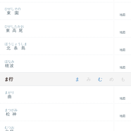
ひがしその
東園
地図
ひがしたかお
東高尾
地図
ほうじょうしま
北条島
地図
ほなみ
穂波
地図
ま行
ま
み
む
め
も
まがり
曲
地図
まつがみ
松神
地図
むつお