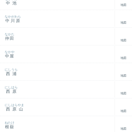
中池
地図
なかがわら
中川原
地図
なかた
仲田
地図
なかや
中屋
地図
にしうら
西浦
地図
にしはら
西原
地図
にしはらやま
西原山
地図
ねたけ
根嶽
地図