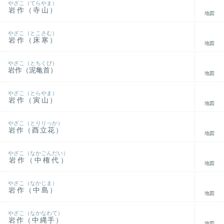
やざこ（てらやま）
岩作（寺山）
地図
やざこ（とこさむ）
岩作（床寒）
地図
やざこ（とちくび）
岩作（泥亀首）
地図
やざこ（とらやま）
岩作（寅山）
地図
やざこ（とりりっか）
岩作（酉立花）
地図
やざこ（なかごんだい）
岩作（中権代）
地図
やざこ（なかじま）
岩作（中島）
地図
やざこ（なかなわて）
岩作（中縄手）
地図