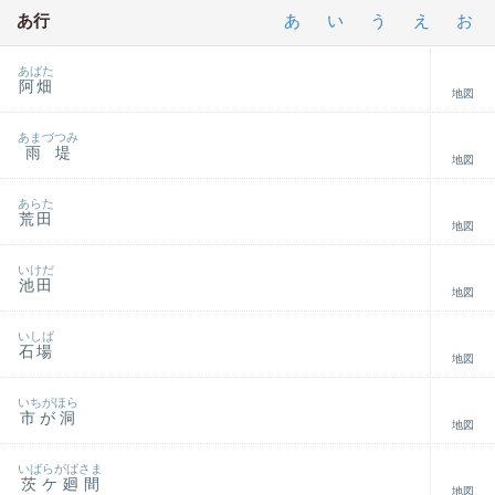
あ行
あ
い
う
え
お
あばた
阿畑
地図
あまづつみ
雨堤
地図
あらた
荒田
地図
いけだ
池田
地図
いしば
石場
地図
いちがほら
市が洞
地図
いばらがばさま
茨ケ廻間
地図