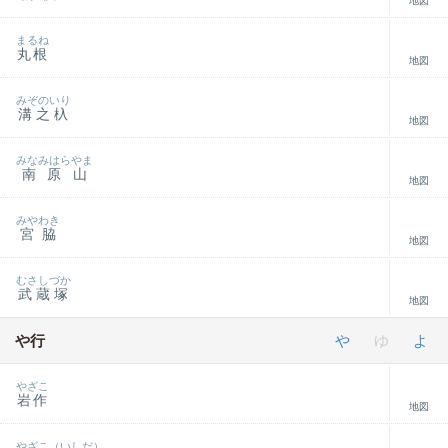
地図
まるね
丸根
地図
みぞのいり
溝之杁
地図
みなみはらやま
南原山
地図
みやわき
宮脇
地図
むさしづか
武蔵塚
地図
や行
や
ゆ
よ
やざこ
岩作
地図
やざこ（いしだ）