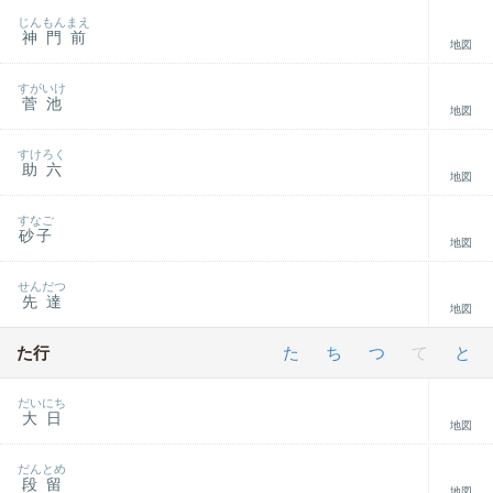
じんもんまえ
神門前
地図
すがいけ
菅池
地図
すけろく
助六
地図
すなご
砂子
地図
せんだつ
先達
地図
た行
た
ち
つ
て
と
だいにち
大日
地図
だんとめ
段留
地図