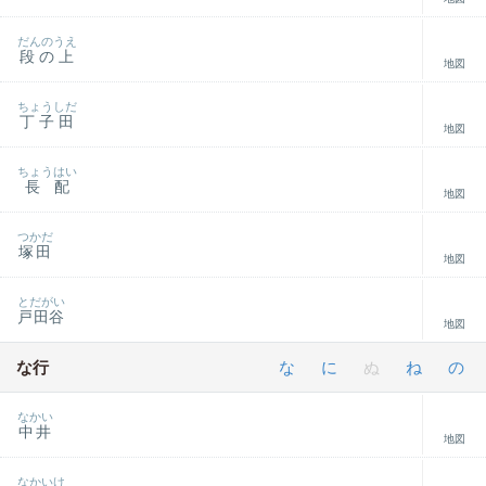
だんのうえ
段の上
地図
ちょうしだ
丁子田
地図
ちょうはい
長配
地図
つかだ
塚田
地図
とだがい
戸田谷
地図
な行
な
に
ぬ
ね
の
なかい
中井
地図
なかいけ