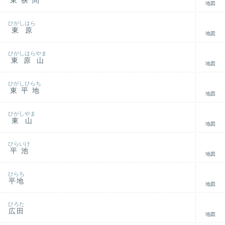
東狭間
地図
ひがしはら
東原
地図
ひがしはらやま
東原山
地図
ひがしひらち
東平地
地図
ひがしやま
東山
地図
ひらいけ
平池
地図
ひらち
平地
地図
ひろた
広田
地図