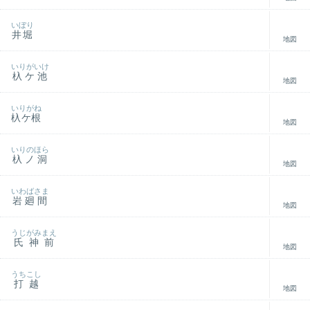
いぼり
井堀
地図
いりがいけ
杁ケ池
地図
いりがね
杁ケ根
地図
いりのほら
杁ノ洞
地図
いわばさま
岩廻間
地図
うじがみまえ
氏神前
地図
うちこし
打越
地図