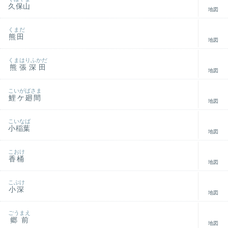
久保山
地図
くまだ
熊田
地図
くまはりふかだ
熊張深田
地図
こいがばさま
鯉ケ廻間
地図
こいなば
小稲葉
地図
こおけ
香桶
地図
こぶけ
小深
地図
ごうまえ
郷前
地図