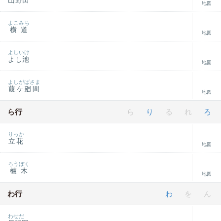
山野田
地図
よこみち
横道
地図
よしいけ
よし池
地図
よしがばさま
葭ケ廻間
地図
ら行
ら
り
る
れ
ろ
りっか
立花
地図
ろうぼく
櫨木
地図
わ行
わ
を
ん
わせだ