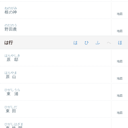
ねのがみ
根の神
地図
のだのう
野田農
地図
は行
は
ひ
ふ
へ
ほ
はらやしき
原邸
地図
はらやま
原山
地図
ひがしうら
東浦
地図
ひがしだ
東田
地図
ひがしはざま