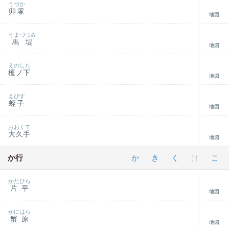
うづか
卯塚
地図
うまづつみ
馬堤
地図
えのした
榎ノ下
地図
えびす
蛭子
地図
おおくて
大久手
地図
か行
か
き
く
け
こ
かたひら
片平
地図
かにはら
蟹原
地図