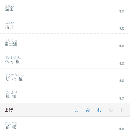
ふかだ
深田
地図
ふくい
福井
地図
ふじうら
富士浦
地図
ほとけがね
仏が根
地図
ぼうのうしろ
坊の後
地図
ぼうふり
棒振
地図
ま行
ま
み
む
め
も
まえぐま
前熊
地図