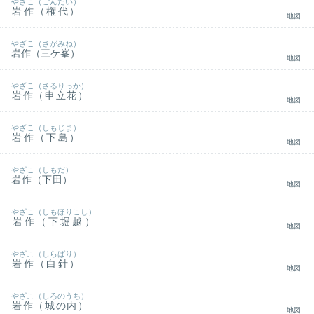
やざこ（ごんだい）
岩作（権代）
地図
やざこ（さがみね）
岩作（三ケ峯）
地図
やざこ（さるりっか）
岩作（申立花）
地図
やざこ（しもじま）
岩作（下島）
地図
やざこ（しもだ）
岩作（下田）
地図
やざこ（しもほりこし）
岩作（下堀越）
地図
やざこ（しらばり）
岩作（白針）
地図
やざこ（しろのうち）
岩作（城の内）
地図