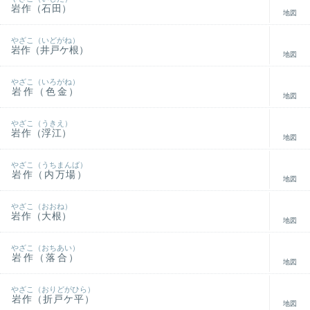
岩作（石田）
地図
やざこ（いどがね）
岩作（井戸ケ根）
地図
やざこ（いろがね）
岩作（色金）
地図
やざこ（うきえ）
岩作（浮江）
地図
やざこ（うちまんば）
岩作（内万場）
地図
やざこ（おおね）
岩作（大根）
地図
やざこ（おちあい）
岩作（落合）
地図
やざこ（おりどがひら）
岩作（折戸ケ平）
地図