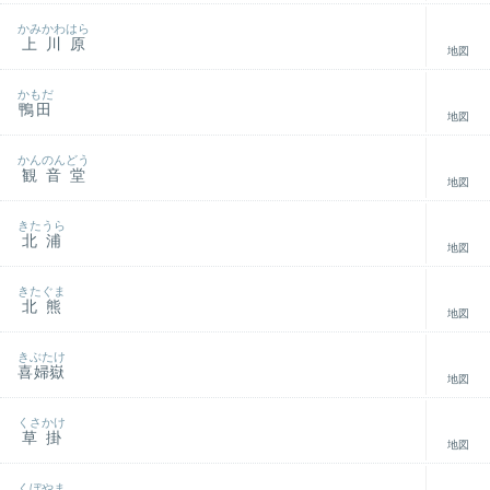
かみかわはら
上川原
地図
かもだ
鴨田
地図
かんのんどう
観音堂
地図
きたうら
北浦
地図
きたぐま
北熊
地図
きぶたけ
喜婦嶽
地図
くさかけ
草掛
地図
くぼやま