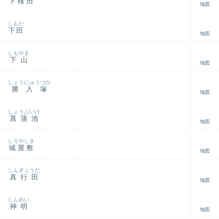
下権田
地図
しもだ
下田
地図
しもやま
下山
地図
しょうにゅうづか
勝入塚
地図
しょうぶいけ
菖蒲池
地図
しろやしき
城屋敷
地図
しんぎょうだ
真行田
地図
しんめい
神明
地図