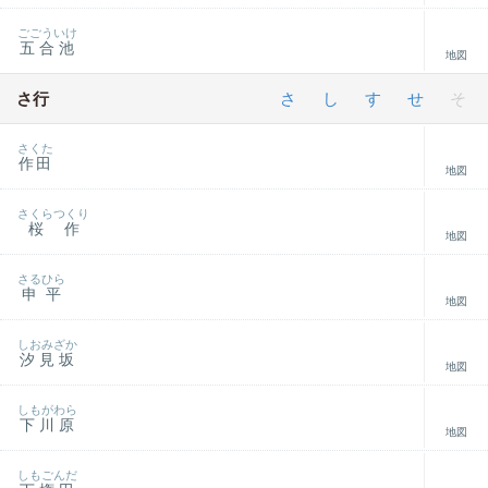
ごごういけ
五合池
地図
さ行
さ
し
す
せ
そ
さくた
作田
地図
さくらつくり
桜作
地図
さるひら
申平
地図
しおみざか
汐見坂
地図
しもがわら
下川原
地図
しもごんだ