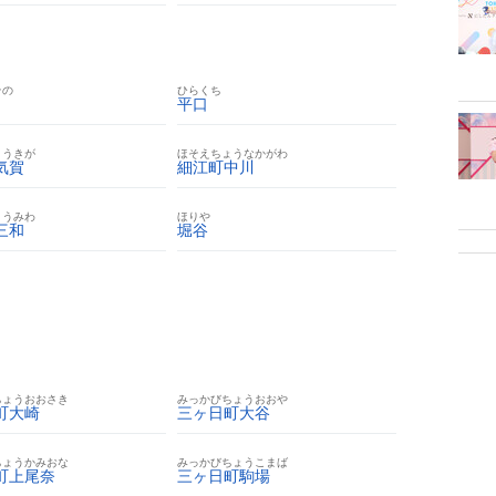
その
ひらくち
平口
ょうきが
ほそえちょうなかがわ
気賀
細江町中川
ょうみわ
ほりや
三和
堀谷
ちょうおおさき
みっかびちょうおおや
町大崎
三ヶ日町大谷
ちょうかみおな
みっかびちょうこまば
町上尾奈
三ヶ日町駒場