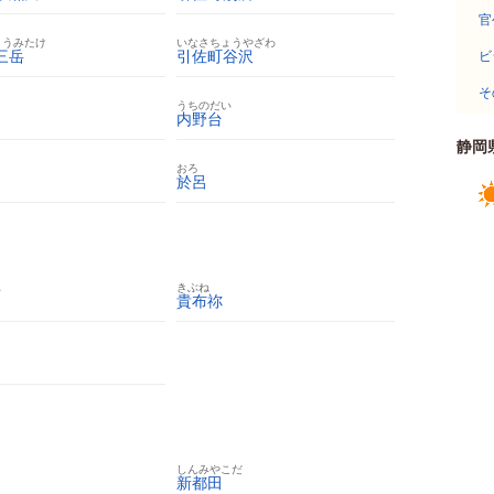
官
ょうみたけ
いなさちょうやざわ
三岳
引佐町谷沢
ビ
そ
うちのだい
内野台
静岡
おろ
於呂
じ
きぶね
貴布祢
しんみやこだ
新都田