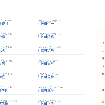
ょういいのや
いなさちょういだいら
井伊谷
引佐町伊平
ょうかなさし
いなさちょうかりしゅく
金指
引佐町狩宿
グ
ょうくろぶち
いなさちょうしぶかわ
黒渕
引佐町渋川
エ
宿
ょうしらいわ
いなさちょうたざわ
白岩
引佐町田沢
ド
金
ょうとちくぼ
いなさちょうとっか
栃窪
引佐町兎荷
生
ょうにしくろだ
いなさちょうはなだいら
交
西黒田
引佐町花平
ょうひがしくろだ
いなさちょうべっしょ
自
東黒田
引佐町別所