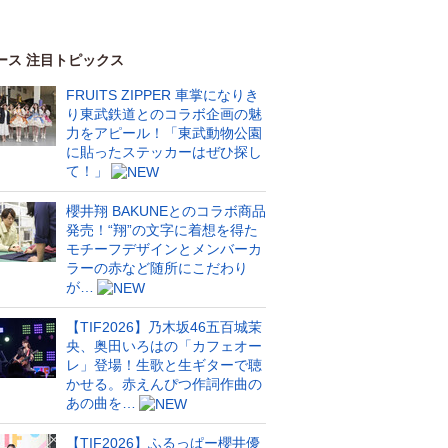
ース 注目トピックス
FRUITS ZIPPER 車掌になりき
り東武鉄道とのコラボ企画の魅
力をアピール！「東武動物公園
に貼ったステッカーはぜひ探し
て！」
櫻井翔 BAKUNEとのコラボ商品
発売！“翔”の文字に着想を得た
モチーフデザインとメンバーカ
ラーの赤など随所にこだわり
が…
【TIF2026】乃木坂46五百城茉
央、奥田いろはの「カフェオー
レ」登場！生歌と生ギターで聴
かせる。赤えんぴつ作詞作曲の
あの曲を…
【TIF2026】ふるっぱー櫻井優