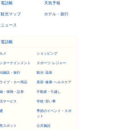
電話帳
天気予報
観光マップ
ホテル・旅行
ニュース
電話帳
ルメ
ショッピング
ンターテインメント
スポーツ･レジャー
泊施設・旅行
観光･温泉
ライブ・カー用品
美容･健康･ヘルスケア
融・保険・証券
不動産・引越し
活サービス
学校･習い事
通
季節のイベント・スポ
ット
然スポット
公共施設