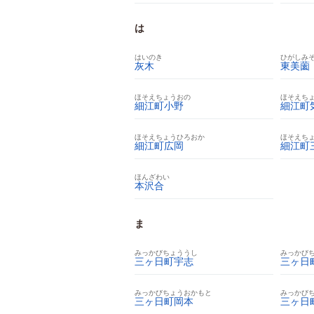
は
はいのき
ひがしみ
灰木
東美薗
ほそえちょうおの
ほそえち
細江町小野
細江町
ほそえちょうひろおか
ほそえち
細江町広岡
細江町
ほんざわい
本沢合
ま
みっかびちょううし
みっかび
三ヶ日町宇志
三ヶ日
みっかびちょうおかもと
みっかび
三ヶ日町岡本
三ヶ日