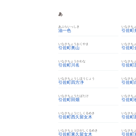
あ
あぶらいっしき
いなさち
油一色
引佐町
いなさちょうおくやま
いなさち
引佐町奥山
引佐町
いなさちょうかわな
いなさち
引佐町川名
引佐町
いなさちょうしほうじょう
いなさち
引佐町四方浄
引佐町
いなさちょうたばたけ
いなさち
引佐町田畑
引佐町
いなさちょうにしくるめき
いなさち
引佐町西久留女木
引佐町
いなさちょうひがしくるめき
いなさち
引佐町東久留女木
引佐町