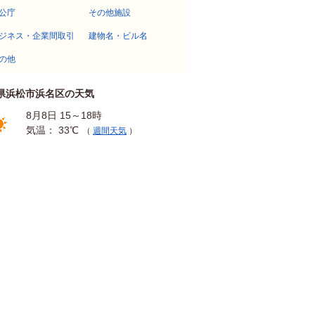
公庁
その他施設
ジネス・企業間取引
建物名・ビル名
の他
県浜松市浜名区の天気
8月8日 15～18時
気温： 33℃
（
週間天気
）