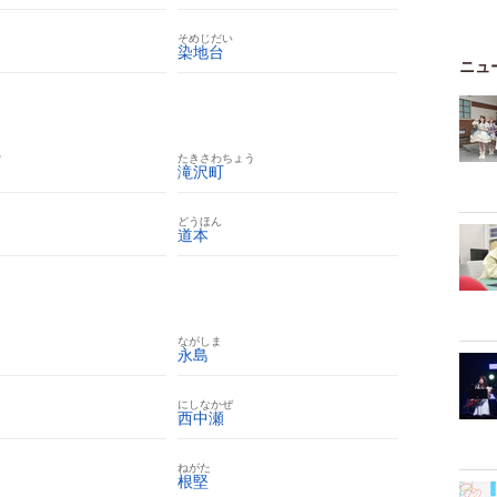
そめじだい
染地台
ニュ
け
たきさわちょう
滝沢町
どうほん
道本
ながしま
永島
にしなかぜ
西中瀬
ねがた
根堅