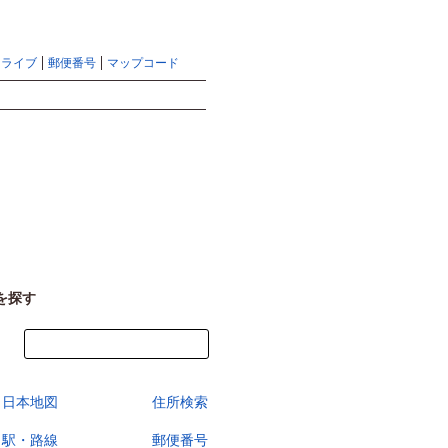
地図検索ならマピオントップ
ヘルプ
サイトマップ
ドライブ
郵便番号
マップコード
検索
を探す
今すぐ地図を見る
日本地図
住所検索
駅・路線
郵便番号