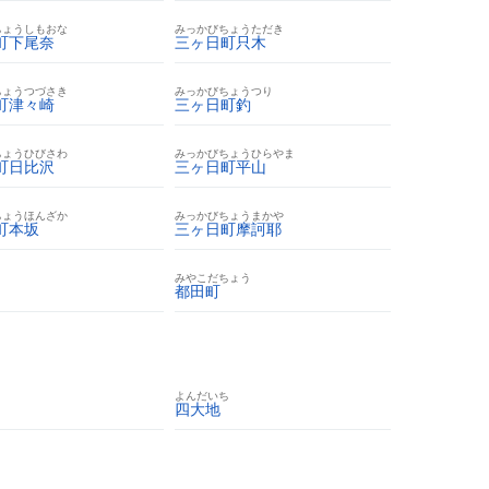
ちょうしもおな
みっかびちょうただき
町下尾奈
三ヶ日町只木
ちょうつづさき
みっかびちょうつり
町津々崎
三ヶ日町釣
ちょうひびさわ
みっかびちょうひらやま
町日比沢
三ヶ日町平山
ちょうほんざか
みっかびちょうまかや
町本坂
三ヶ日町摩訶耶
みやこだちょう
都田町
よんだいち
四大地