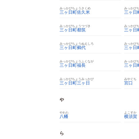
みっかびちょうさくめ
みっかび
三ヶ日町佐久米
三ヶ日
みっかびちょうつづき
みっかび
三ヶ日町都筑
三ヶ日
みっかびちょうぬえしろ
みっかび
三ヶ日町鵺代
三ヶ日
みっかびちょうふくなが
みっかび
三ヶ日町福長
三ヶ日
みっかびちょうみっかび
みやぐち
三ヶ日町三ヶ日
宮口
や
やわた
よこすか
八幡
横須賀
ら