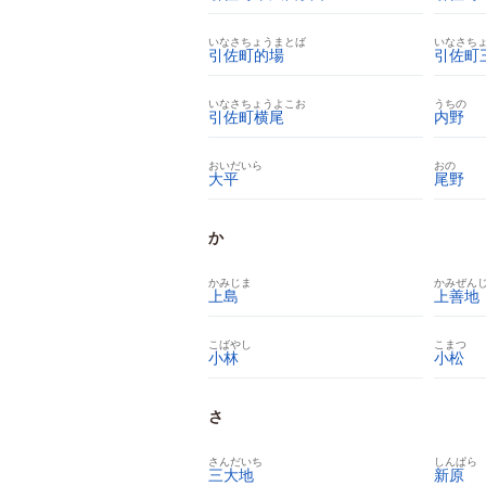
いなさちょうまとば
いなさち
引佐町的場
引佐町
いなさちょうよこお
うちの
引佐町横尾
内野
おいだいら
おの
大平
尾野
か
かみじま
かみぜん
上島
上善地
こばやし
こまつ
小林
小松
さ
さんだいち
しんぱら
三大地
新原