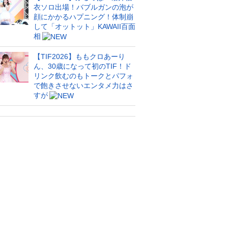
衣ソロ出場！バブルガンの泡が
顔にかかるハプニング！体制崩
して「オットット」KAWAII百面
相
【TIF2026】ももクロあーり
ん、30歳になって初のTIF！ド
リンク飲むのもトークとパフォ
で飽きさせないエンタメ力はさ
すが