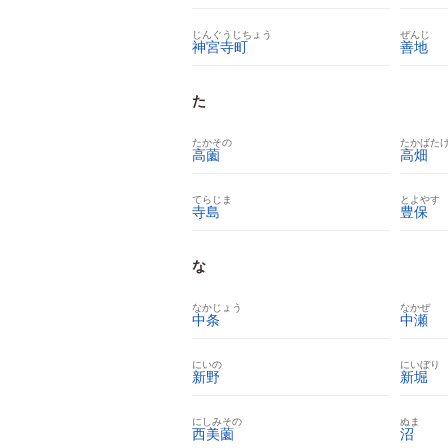
じんぐうじちょう
ぜんじ
神宮寺町
善地
た
たかその
たかばた
高薗
高畑
てらじま
とよやす
寺島
豊保
な
なかじょう
なかぜ
中条
中瀬
にいの
にいぼり
新野
新堀
にしみその
ぬま
西美薗
沼