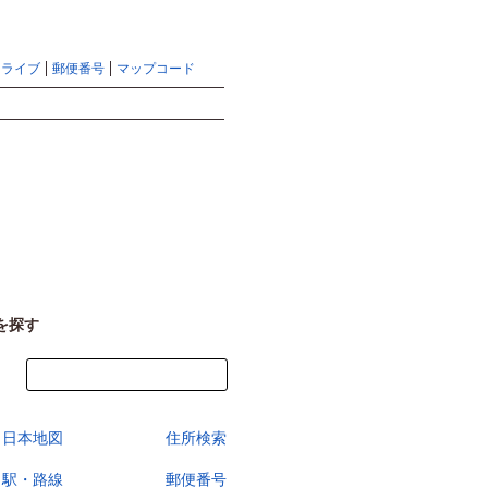
地図検索ならマピオントップ
ヘルプ
サイトマップ
ドライブ
郵便番号
マップコード
検索
を探す
今すぐ地図を見る
日本地図
住所検索
駅・路線
郵便番号