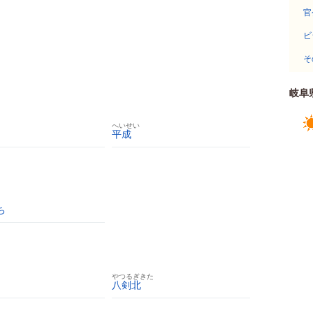
官
ビ
そ
岐阜
へいせい
平成
ち
やつるぎきた
八剣北