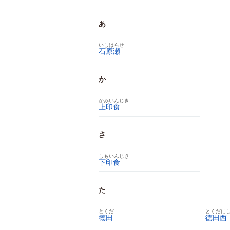
あ
いしはらせ
石原瀬
か
かみいんじき
上印食
さ
しもいんじき
下印食
た
とくだ
とくだに
徳田
徳田西