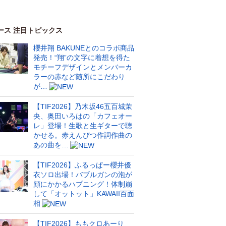
ース 注目トピックス
櫻井翔 BAKUNEとのコラボ商品
発売！“翔”の文字に着想を得た
モチーフデザインとメンバーカ
ラーの赤など随所にこだわり
が…
【TIF2026】乃木坂46五百城茉
央、奥田いろはの「カフェオー
レ」登場！生歌と生ギターで聴
かせる。赤えんぴつ作詞作曲の
あの曲を…
【TIF2026】ふるっぱー櫻井優
衣ソロ出場！バブルガンの泡が
顔にかかるハプニング！体制崩
して「オットット」KAWAII百面
相
【TIF2026】ももクロあーり