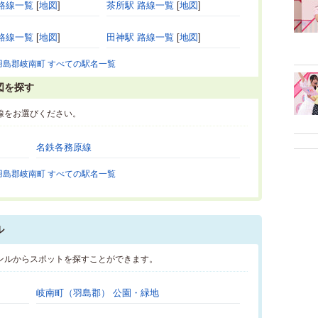
路線一覧
[
地図
]
茶所駅 路線一覧
[
地図
]
路線一覧
[
地図
]
田神駅 路線一覧
[
地図
]
羽島郡岐南町 すべての駅名一覧
図を探す
線をお選びください。
名鉄各務原線
羽島郡岐南町 すべての駅名一覧
ル
ンルからスポットを探すことができます。
岐南町（羽島郡） 公園・緑地