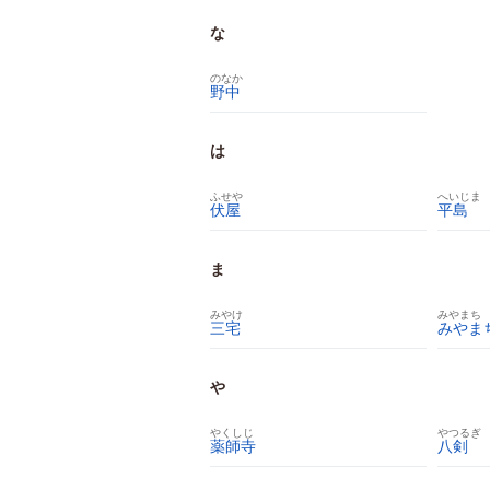
な
のなか
野中
は
ふせや
へいじま
伏屋
平島
ま
みやけ
みやまち
三宅
みやま
や
やくしじ
やつるぎ
薬師寺
八剣