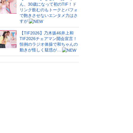
ん、30歳になって初のTIF！ド
リンク飲むのもトークとパフォ
で飽きさせないエンタメ力はさ
すが
【TIF2026】乃木坂46井上和
TIF2026チェアマン開会宣言！
恒例のラジオ体操で和ちゃんの
動きが怪しく疑惑が…