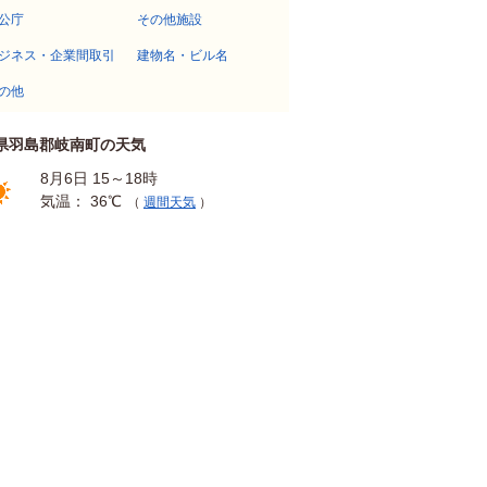
公庁
その他施設
ジネス・企業間取引
建物名・ビル名
の他
県羽島郡岐南町の天気
8月6日 15～18時
気温： 36℃
（
週間天気
）