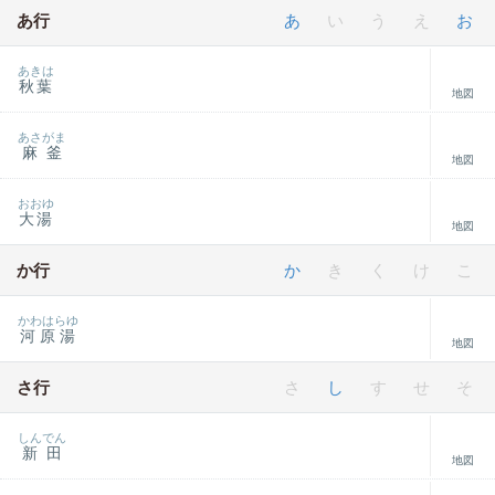
あ行
あ
い
う
え
お
あきは
秋葉
地図
あさがま
麻釜
地図
おおゆ
大湯
地図
か行
か
き
く
け
こ
かわはらゆ
河原湯
地図
さ行
さ
し
す
せ
そ
しんでん
新田
地図