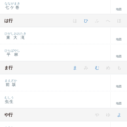
なながまき
七ケ巻
地図
は行
は
ひ
ふ
へ
ほ
ひがしおおたき
東大滝
地図
ひらばやし
平林
地図
ま行
ま
み
む
め
も
まえざか
前坂
地図
むしう
虫生
地図
や行
や
ゆ
よ