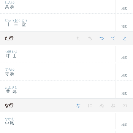
しんゆ
真湯
地図
じゅうおうどう
十王堂
地図
た行
た
ち
つ
て
と
つぼやま
坪山
地図
てらゆ
寺湯
地図
とよさと
豊郷
地図
な行
な
に
ぬ
ね
の
なかお
中尾
地図