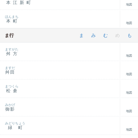
本江新町
地図
ほんまち
本町
地図
ま行
ま
み
む
め
も
ますがた
舛方
地図
ますだ
舛田
地図
まつくら
松倉
地図
みかげ
御影
地図
みどりちょう
緑町
地図