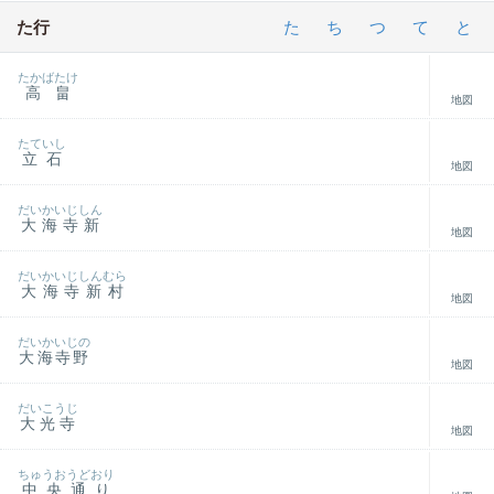
た行
た
ち
つ
て
と
たかばたけ
高畠
地図
たていし
立石
地図
だいかいじしん
大海寺新
地図
だいかいじしんむら
大海寺新村
地図
だいかいじの
大海寺野
地図
だいこうじ
大光寺
地図
ちゅうおうどおり
中央通り