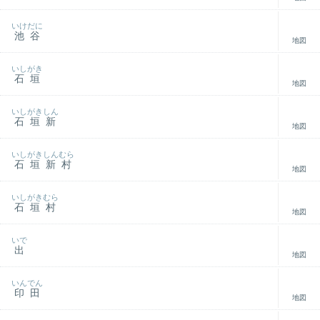
いけだに
池谷
地図
いしがき
石垣
地図
いしがきしん
石垣新
地図
いしがきしんむら
石垣新村
地図
いしがきむら
石垣村
地図
いで
出
地図
いんでん
印田
地図