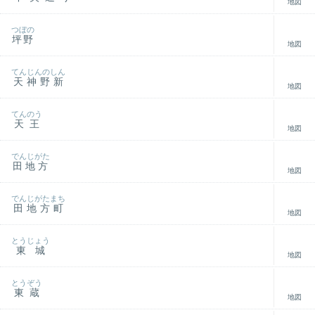
地図
つぼの
坪野
地図
てんじんのしん
天神野新
地図
てんのう
天王
地図
でんじがた
田地方
地図
でんじがたまち
田地方町
地図
とうじょう
東城
地図
とうぞう
東蔵
地図