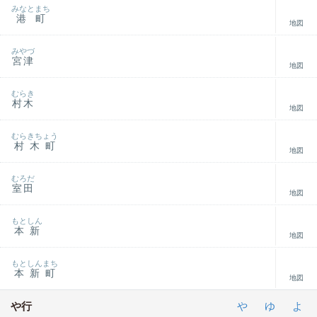
みなとまち
港町
地図
みやづ
宮津
地図
むらき
村木
地図
むらきちょう
村木町
地図
むろだ
室田
地図
もとしん
本新
地図
もとしんまち
本新町
地図
や行
や
ゆ
よ