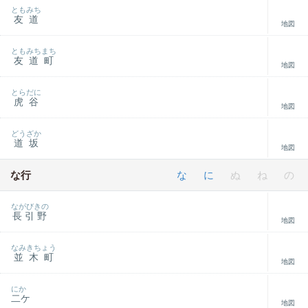
ともみち
友道
地図
ともみちまち
友道町
地図
とらだに
虎谷
地図
どうざか
道坂
地図
な行
な
に
ぬ
ね
の
ながびきの
長引野
地図
なみきちょう
並木町
地図
にか
二ケ
地図