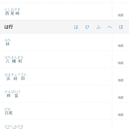
にしおざき
西尾崎
地図
は行
は
ひ
ふ
へ
ほ
はち
鉢
地図
はちまんまち
八幡町
地図
はまきょうでん
浜経田
地図
ひえばたけ
稗畠
地図
ひお
日尾
地図
ひがしおざき