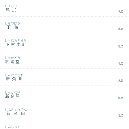
しまじり
島尻
地図
しもつばき
下椿
地図
しもむらきまち
下村木町
地図
しゃかどう
釈迦堂
地図
しんかどかわ
新角川
地図
しんかなや
新金屋
地図
しんきょうでん
新経田
地図
しんじゅく