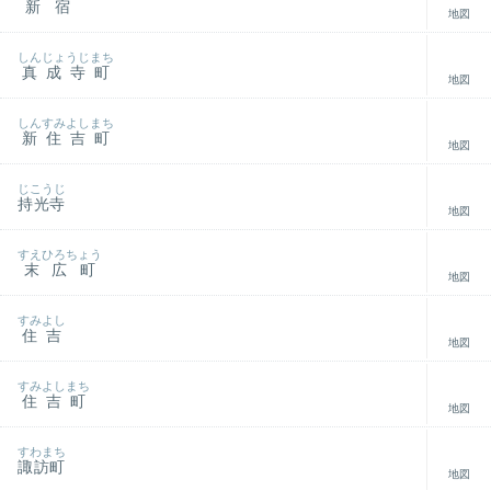
新宿
地図
しんじょうじまち
真成寺町
地図
しんすみよしまち
新住吉町
地図
じこうじ
持光寺
地図
すえひろちょう
末広町
地図
すみよし
住吉
地図
すみよしまち
住吉町
地図
すわまち
諏訪町
地図