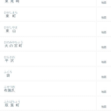
東尾崎
地図
ひがしまち
東町
地図
ひがしやま
東山
地図
ひのみやちょう
火の宮町
地図
ひらさわ
平沢
地図
ふくろ
袋
地図
ふせづめ
布施爪
地図
ふたばちょう
双葉町
地図