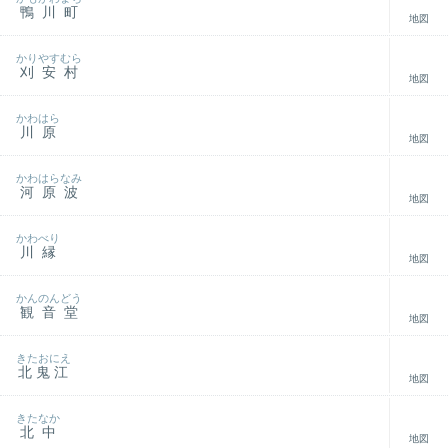
鴨川町
地図
かりやすむら
刈安村
地図
かわはら
川原
地図
かわはらなみ
河原波
地図
かわべり
川縁
地図
かんのんどう
観音堂
地図
きたおにえ
北鬼江
地図
きたなか
北中
地図