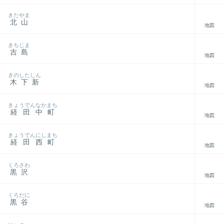
きたやま
北山
地図
きちじま
吉島
地図
きのしたしん
木下新
地図
きょうでんなかまち
経田中町
地図
きょうでんにしまち
経田西町
地図
くろさわ
黒沢
地図
くろだに
黒谷
地図