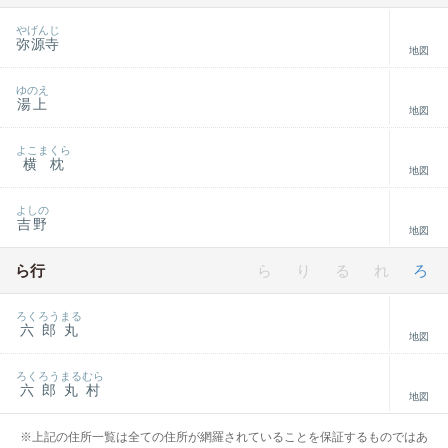
やげんじ
弥源寺
地図
ゆのえ
湯上
地図
よこまくら
横枕
地図
よしの
吉野
地図
ら行
ら
り
る
れ
ろ
ろくろうまる
六郎丸
地図
ろくろうまるむら
六郎丸村
地図
※上記の住所一覧は全ての住所が網羅されていることを保証するものではあ