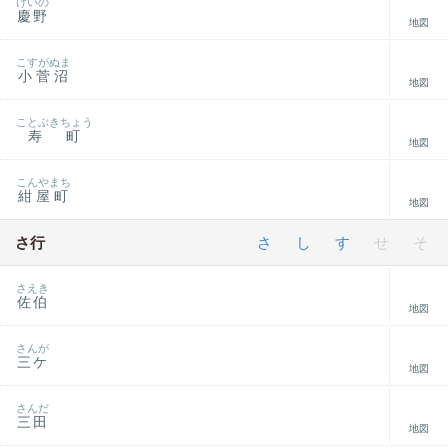
けいの
慶野
地図
こすがぬま
小菅沼
地図
ことぶきちょう
寿町
地図
こんやまち
紺屋町
地図
さ行
さ
し
す
せ
そ
さえき
佐伯
地図
さんが
三ケ
地図
さんだ
三田
地図