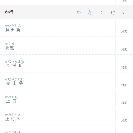
地図
か行
か
き
く
け
こ
かいだしん
貝田新
地図
かくま
鹿熊
地図
かなうらまち
金浦町
地図
かなやまだに
金山谷
地図
かみぐち
上口
地図
かみむらき
上村木
地図
かもがわまち