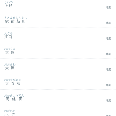
うわの
上野
地図
えきまえしんまち
駅前新町
地図
えぐち
江口
地図
おおくま
大熊
地図
おおさわ
大沢
地図
おおすがぬま
大菅沼
地図
おかきょうでん
岡経田
地図
おがわじ
小川寺