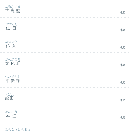
ふるかくま
古鹿熊
地図
ぶつでん
仏田
地図
ぶつまた
仏又
地図
ぶんかまち
文化町
地図
へいでんじ
平伝寺
地図
へびた
蛇田
地図
ほんごう
本江
地図
ほんごうしんまち