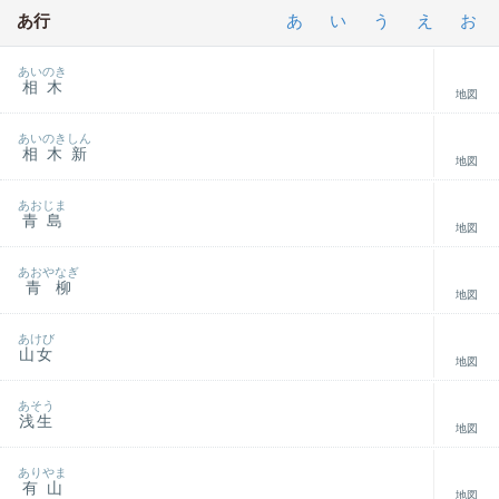
あ行
あ
い
う
え
お
あいのき
相木
地図
あいのきしん
相木新
地図
あおじま
青島
地図
あおやなぎ
青柳
地図
あけび
山女
地図
あそう
浅生
地図
ありやま
有山
地図