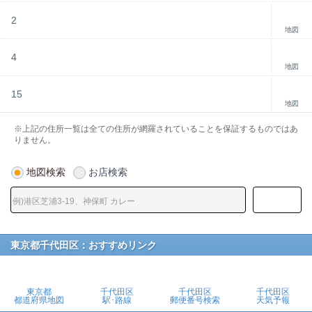
2
地図
4
地図
15
地図
※上記の住所一覧は全ての住所が網羅されていることを保証するものではあ
りません。
地図検索
お店検索
東京都千代田区：おすすめリンク
東京都
千代田区
千代田区
千代田区
都道府県地図
駅･路線
郵便番号検索
天気予報