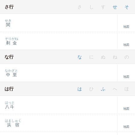
さ行
さ
し
す
せ
そ
せき
関
地図
そりがね
剃金
地図
な行
な
に
ぬ
ね
の
なかざと
中里
地図
は行
は
ひ
ふ
へ
ほ
はっと
八斗
地図
はましゅく
浜宿
地図