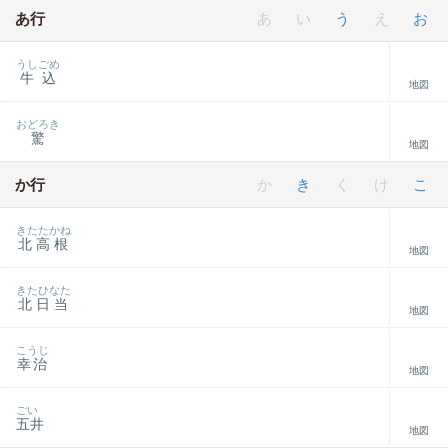
あ行
あ
い
う
え
お
うしごめ
牛込
地図
おどろき
驚
地図
か行
か
き
く
け
こ
きたたかね
北高根
地図
きたひなた
北日当
地図
こうじ
幸治
地図
ごい
五井
地図