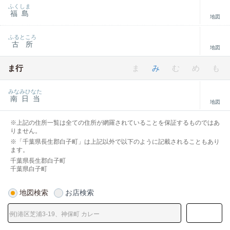
ふくしま
福島
地図
ふるところ
古所
地図
ま行
ま
み
む
め
も
みなみひなた
南日当
地図
※上記の住所一覧は全ての住所が網羅されていることを保証するものではあ
りません。
※「千葉県長生郡白子町」は上記以外で以下のように記載されることもあり
ます。
千葉県長生郡白子町
千葉県白子町
地図検索
お店検索