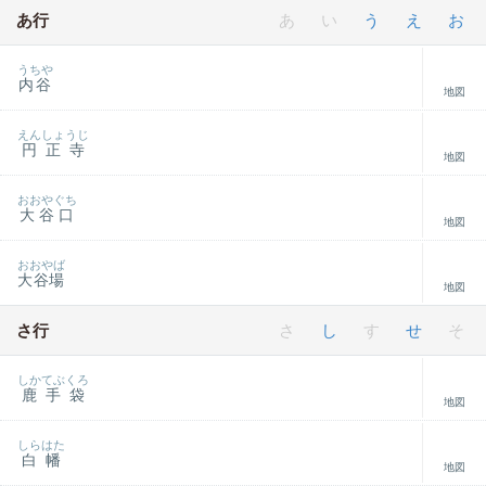
あ行
あ
い
う
え
お
うちや
内谷
地図
えんしょうじ
円正寺
地図
おおやぐち
大谷口
地図
おおやば
大谷場
地図
さ行
さ
し
す
せ
そ
しかてぶくろ
鹿手袋
地図
しらはた
白幡
地図