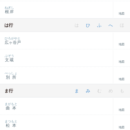
ねぎし
根岸
地図
は行
は
ひ
ふ
へ
ほ
ひろがやと
広ヶ谷戸
地図
ぶぞう
文蔵
地図
べっしょ
別所
地図
ま行
ま
み
む
め
も
まがもと
曲本
地図
まつもと
松本
地図