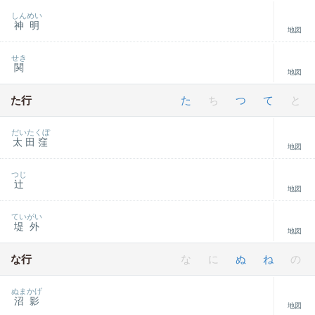
しんめい
神明
地図
せき
関
地図
た行
た
ち
つ
て
と
だいたくぼ
太田窪
地図
つじ
辻
地図
ていがい
堤外
地図
な行
な
に
ぬ
ね
の
ぬまかげ
沼影
地図