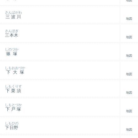
地図
さんばがわ
三波川
地図
さんぼぎ
三本木
地図
しのづか
篠塚
地図
しもおおづか
下大塚
地図
しもくりす
下栗須
地図
しもとづか
下戸塚
地図
しもひの
下日野
地図