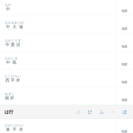
なか
中
地図
なかおおづか
中大塚
地図
なかくりす
中栗須
地図
なかじま
中島
地図
にしひらい
西平井
地図
ねぎし
根岸
地図
は行
は
ひ
ふ
へ
ほ
ひがしひらい
東平井
地図