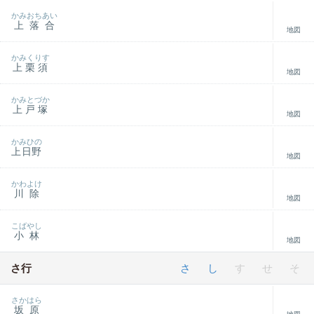
かみおちあい
上落合
地図
かみくりす
上栗須
地図
かみとづか
上戸塚
地図
かみひの
上日野
地図
かわよけ
川除
地図
こばやし
小林
地図
さ行
さ
し
す
せ
そ
さかはら
坂原