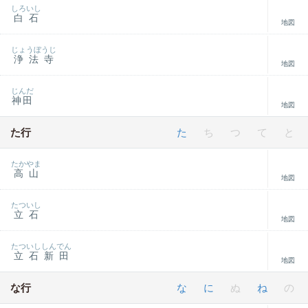
しろいし
白石
地図
じょうぼうじ
浄法寺
地図
じんだ
神田
地図
た行
た
ち
つ
て
と
たかやま
高山
地図
たついし
立石
地図
たついししんでん
立石新田
地図
な行
な
に
ぬ
ね
の