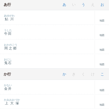
あ行
あ
い
う
え
お
あゆがわ
鮎川
地図
うした
牛田
地図
おかのごう
岡之郷
地図
おにし
鬼石
地図
か行
か
き
く
け
こ
かない
金井
地図
かみおおづか
上大塚
地図