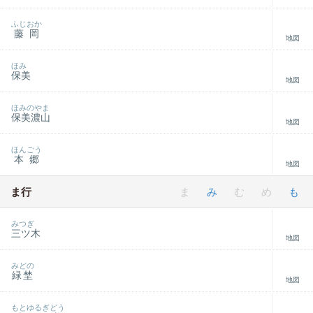
ふじおか
藤岡
地図
ほみ
保美
地図
ほみのやま
保美濃山
地図
ほんごう
本郷
地図
ま行
ま
み
む
め
も
みつぎ
三ツ木
地図
みどの
緑埜
地図
もとゆるぎどう