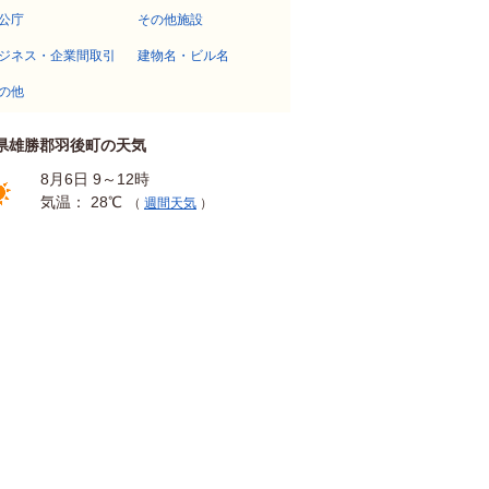
公庁
その他施設
ジネス・企業間取引
建物名・ビル名
の他
県雄勝郡羽後町の天気
8月6日 9～12時
気温： 28℃
（
週間天気
）