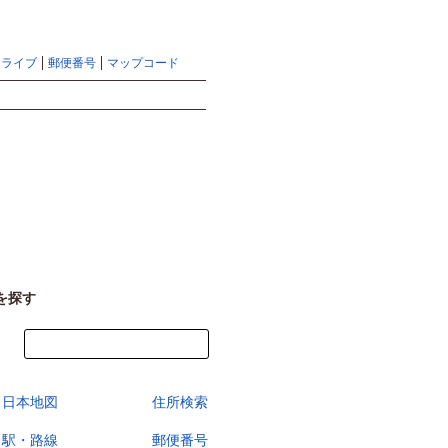
地図検索ならマピオントップ
ヘルプ
サイトマップ
ドライブ
郵便番号
マップコード
検索
を探す
今すぐ地図を見る
日本地図
住所検索
駅・路線
郵便番号