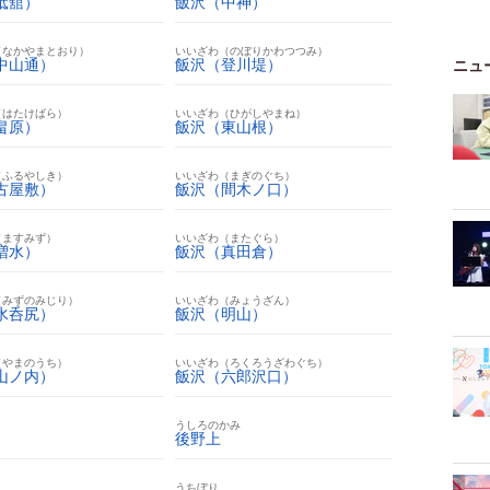
砥舘）
飯沢（中神）
（なかやまとおり）
いいざわ（のぼりかわつつみ）
中山通）
飯沢（登川堤）
ニュ
（はたけばら）
いいざわ（ひがしやまね）
畠原）
飯沢（東山根）
（ふるやしき）
いいざわ（まぎのぐち）
古屋敷）
飯沢（間木ノ口）
（ますみず）
いいざわ（またぐら）
増水）
飯沢（真田倉）
（みずのみじり）
いいざわ（みょうざん）
水呑尻）
飯沢（明山）
（やまのうち）
いいざわ（ろくろうざわぐち）
山ノ内）
飯沢（六郎沢口）
うしろのかみ
後野上
う
うちぼり