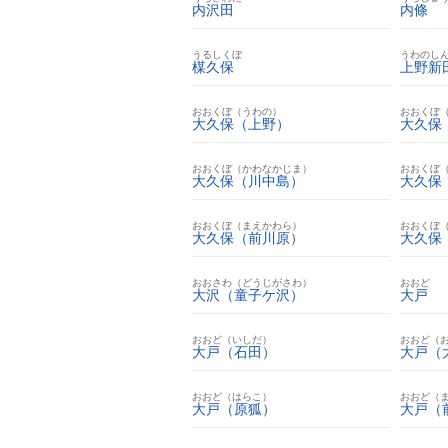
内沢田
内條
うるしくぼ
うわのし
楳久保
上野新
おおくぼ（うわの）
おおくぼ
大久保（上野）
大久保
おおくぼ（かわなかじま）
おおくぼ
大久保（川中島）
大久保
おおくぼ（まえかわら）
おおくぼ
大久保（前川原）
大久保
おおさわ（どうじがさわ）
おおど
大沢（童子ケ沢）
大戸
おおど（いしだ）
おおど（
大戸（石田）
大戸（
おおど（はらこ）
おおど（
大戸（原狐）
大戸（