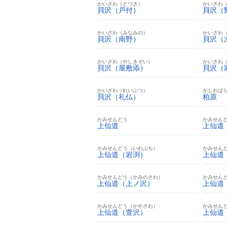
かいざわ（とづき）
かいざわ
貝沢（戸付）
貝沢（
かいざわ（みなみの）
かいざわ
貝沢（南野）
貝沢（
かいざわ（やしきぞい）
かいざわ
貝沢（屋敷添）
貝沢（
かいざわ（れいぶつ）
かしわば
貝沢（礼仏）
柏原
かみせんどう
かみせん
上仙道
上仙道
かみせんどう（いわぶち）
かみせん
上仙道（岩渕）
上仙道
かみせんどう（かみのさわ）
かみせん
上仙道（上ノ沢）
上仙道
かみせんどう（かやさわ）
かみせん
上仙道（萱沢）
上仙道