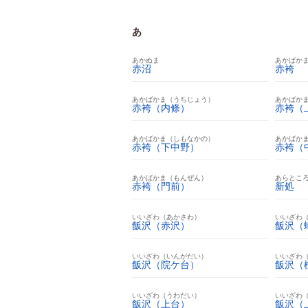
あ
あかぬま
あかばか
赤沼
赤袴
あかばかま（うちじょう）
あかばか
赤袴（内條）
赤袴（
あかばかま（しもなかの）
あかばか
赤袴（下中野）
赤袴（
あかばかま（もんぜん）
あらとこ
赤袴（門前）
新処
いいざわ（あかさわ）
いいざわ
飯沢（赤沢）
飯沢（
いいざわ（いんがだい）
いいざわ
飯沢（院ケ台）
飯沢（
いいざわ（うわだい）
いいざわ
飯沢（上台）
飯沢（