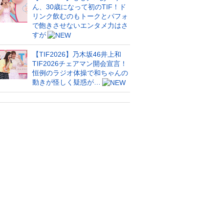
ん、30歳になって初のTIF！ド
リンク飲むのもトークとパフォ
で飽きさせないエンタメ力はさ
すが
【TIF2026】乃木坂46井上和
TIF2026チェアマン開会宣言！
恒例のラジオ体操で和ちゃんの
動きが怪しく疑惑が…