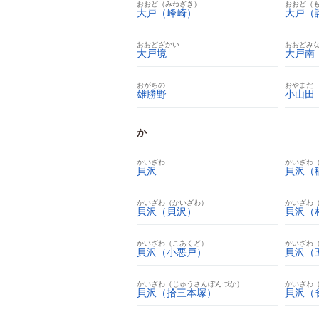
おおど（みねざき）
おおど（
大戸（峰崎）
大戸（
おおどざかい
おおどみ
大戸境
大戸南
おがちの
おやまだ
雄勝野
小山田
か
かいざわ
かいざわ
貝沢
貝沢（
かいざわ（かいざわ）
かいざわ
貝沢（貝沢）
貝沢（
かいざわ（こあくど）
かいざわ
貝沢（小悪戸）
貝沢（
かいざわ（じゅうさんぼんづか）
かいざわ
貝沢（拾三本塚）
貝沢（