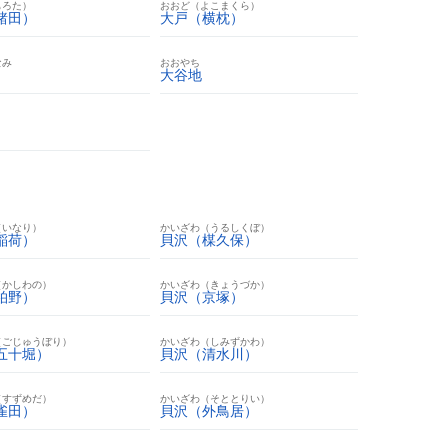
もろた）
おおど（よこまくら）
諸田）
大戸（横枕）
なみ
おおやち
大谷地
（いなり）
かいざわ（うるしくぼ）
稲荷）
貝沢（楳久保）
（かしわの）
かいざわ（きょうづか）
柏野）
貝沢（京塚）
（ごじゅうぼり）
かいざわ（しみずかわ）
五十堀）
貝沢（清水川）
（すずめだ）
かいざわ（そととりい）
雀田）
貝沢（外鳥居）