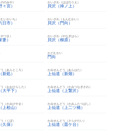
（ののみや）
かいざわ（はばのうえ）
野々宮）
貝沢（掵ノ上）
（むいかいち）
かいざわ（もんむかい）
六日市）
貝沢（門向）
（やづま）
かいざわ（やなぎはら）
家妻）
貝沢（柳原）
ら
かどむかい
門向
どう（あらところ）
かみせんどう（あらはた）
（新処）
上仙道（新畑）
どう（おおひらした）
かみせんどう（かみつなぎさわ）
（大平下）
上仙道（上繋沢）
どう（かみひやま）
かみせんどう（かみふたつばし）
（上桧山）
上仙道（上二ツ橋）
どう（くぼ）
かみせんどう（さらがだい）
（久保）
上仙道（皿ケ台）