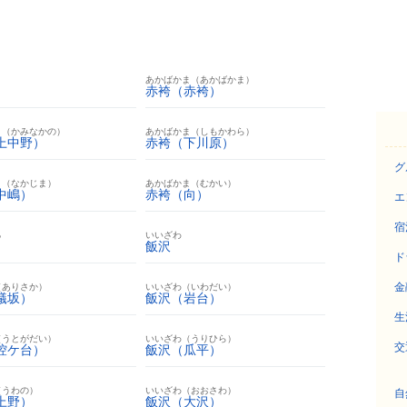
ま
あかばかま（あかばかま）
赤袴（赤袴）
ま（かみなかの）
あかばかま（しもかわら）
上中野）
赤袴（下川原）
グ
ま（なかじま）
あかばかま（むかい）
中嶋）
赤袴（向）
エ
宿
ろ
いいざわ
飯沢
ド
金
（ありさか）
いいざわ（いわだい）
蟻坂）
飯沢（岩台）
生
（うとがだい）
いいざわ（うりひら）
交
椌ケ台）
飯沢（瓜平）
（うわの）
いいざわ（おおさわ）
自
上野）
飯沢（大沢）