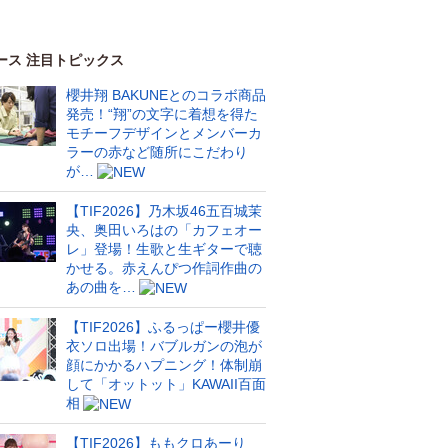
ース 注目トピックス
櫻井翔 BAKUNEとのコラボ商品
発売！“翔”の文字に着想を得た
モチーフデザインとメンバーカ
ラーの赤など随所にこだわり
が…
【TIF2026】乃木坂46五百城茉
央、奥田いろはの「カフェオー
レ」登場！生歌と生ギターで聴
かせる。赤えんぴつ作詞作曲の
あの曲を…
【TIF2026】ふるっぱー櫻井優
衣ソロ出場！バブルガンの泡が
顔にかかるハプニング！体制崩
して「オットット」KAWAII百面
相
【TIF2026】ももクロあーり