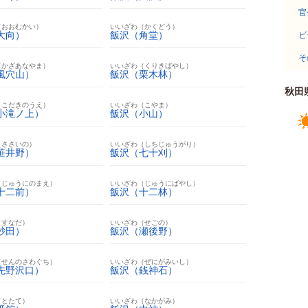
官
（おおむかい）
いいざわ（かくどう）
大向）
飯沢（角堂）
ビ
そ
（かざあなやま）
いいざわ（くりきばやし）
風穴山）
飯沢（栗木林）
秋田
（こだきのうえ）
いいざわ（こやま）
小滝ノ上）
飯沢（小山）
（ささいの）
いいざわ（しちじゅうがり）
笹井野）
飯沢（七十刈）
（じゅうにのまえ）
いいざわ（じゅうにばやし）
十二前）
飯沢（十二林）
（すなだ）
いいざわ（せごの）
砂田）
飯沢（瀬後野）
（せんのさわぐち）
いいざわ（ぜにがみいし）
先野沢口）
飯沢（銭神石）
（とたて）
いいざわ（なかがみ）