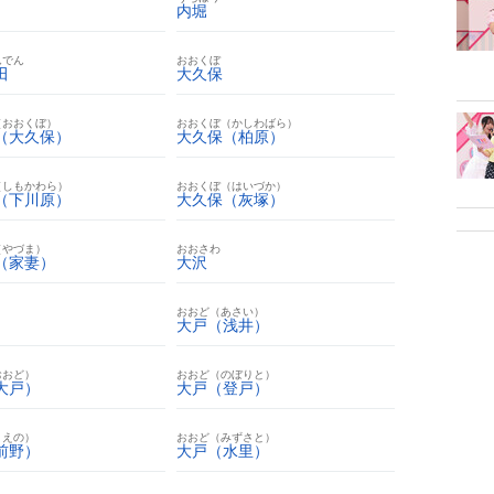
内堀
んでん
おおくぼ
田
大久保
（おおくぼ）
おおくぼ（かしわばら）
（大久保）
大久保（柏原）
（しもかわら）
おおくぼ（はいづか）
（下川原）
大久保（灰塚）
（やづま）
おおさわ
（家妻）
大沢
おおど（あさい）
大戸（浅井）
おおど）
おおど（のぼりと）
大戸）
大戸（登戸）
まえの）
おおど（みずさと）
前野）
大戸（水里）