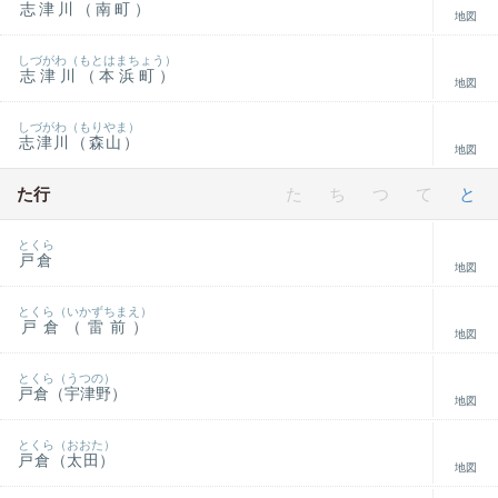
志津川（南町）
地図
しづがわ（もとはまちょう）
志津川（本浜町）
地図
しづがわ（もりやま）
志津川（森山）
地図
た行
た
ち
つ
て
と
とくら
戸倉
地図
とくら（いかずちまえ）
戸倉（雷前）
地図
とくら（うつの）
戸倉（宇津野）
地図
とくら（おおた）
戸倉（太田）
地図