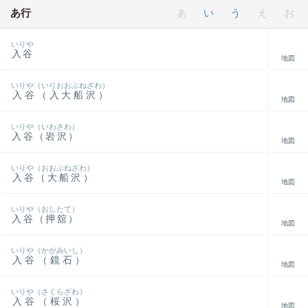
あ行
あ
い
う
え
お
いりや
入谷
地図
いりや（いりおおぶねざわ）
入谷（入大船沢）
地図
いりや（いわさわ）
入谷（岩沢）
地図
いりや（おおぶねざわ）
入谷（大船沢）
地図
いりや（おしたて）
入谷（押舘）
地図
いりや（かがみいし）
入谷（鏡石）
地図
いりや（さくらざわ）
入谷（桜沢）
地図