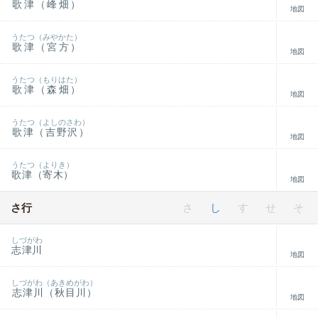
歌津（峰畑）
地図
うたつ（みやかた）
歌津（宮方）
地図
うたつ（もりはた）
歌津（森畑）
地図
うたつ（よしのさわ）
歌津（吉野沢）
地図
うたつ（よりき）
歌津（寄木）
地図
さ行
さ
し
す
せ
そ
しづがわ
志津川
地図
しづがわ（あきめがわ）
志津川（秋目川）
地図