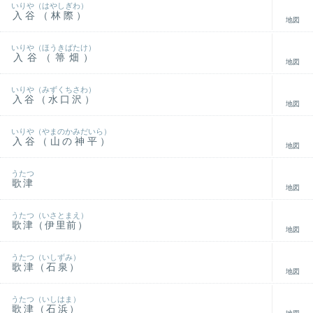
いりや（はやしぎわ）
入谷（林際）
地図
いりや（ほうきばたけ）
入谷（箒畑）
地図
いりや（みずくちさわ）
入谷（水口沢）
地図
いりや（やまのかみだいら）
入谷（山の神平）
地図
うたつ
歌津
地図
うたつ（いさとまえ）
歌津（伊里前）
地図
うたつ（いしずみ）
歌津（石泉）
地図
うたつ（いしはま）
歌津（石浜）