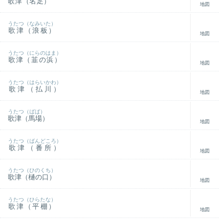
歌津（名足）
地図
うたつ（なみいた）
歌津（浪板）
地図
うたつ（にらのはま）
歌津（韮の浜）
地図
うたつ（はらいかわ）
歌津（払川）
地図
うたつ（ばば）
歌津（馬場）
地図
うたつ（ばんどころ）
歌津（番所）
地図
うたつ（ひのくち）
歌津（樋の口）
地図
うたつ（ひらたな）
歌津（平棚）
地図