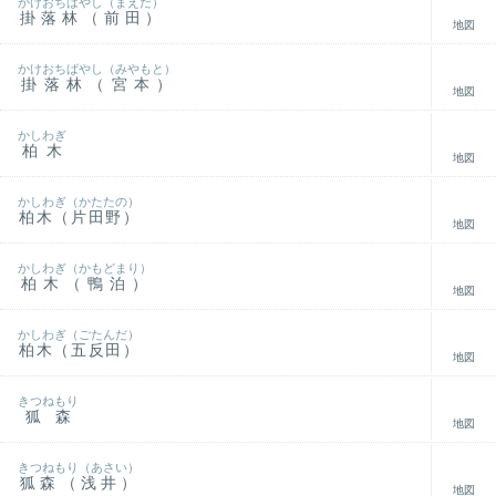
かけおちばやし（まえだ）
掛落林（前田）
地図
かけおちばやし（みやもと）
掛落林（宮本）
地図
かしわぎ
柏木
地図
かしわぎ（かたたの）
柏木（片田野）
地図
かしわぎ（かもどまり）
柏木（鴨泊）
地図
かしわぎ（ごたんだ）
柏木（五反田）
地図
きつねもり
狐森
地図
きつねもり（あさい）
狐森（浅井）
地図