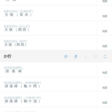
地図
おおたわら（とみなが）
大俵（富永）
地図
おおたわら（にしだ）
大俵（西田）
地図
おおたわら（わだ）
大俵（和田）
地図
か行
か
き
く
け
こ
かけおちばやし
掛落林
地図
かけおちばやし（かめがおか）
掛落林（亀ケ岡）
地図
かけおちばやし（つるがいけ）
掛落林（鶴ケ池）
地図