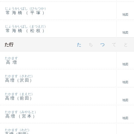
じょうかいばし（ひらつか）
常海橋（平塚）
地図
じょうかいばし（まつえだ）
常海橋（松枝）
地図
た行
た
ち
つ
て
と
たかます
高増
地図
たかます（さわだ）
高増（沢田）
地図
たかます（まえだ）
高増（前田）
地図
たかます（みやもと）
高増（宮本）
地図
たかます（わだ）