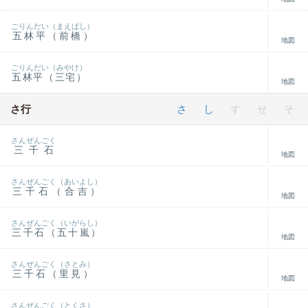
ごりんだい（まえばし）
五林平（前橋）
地図
ごりんだい（みやけ）
五林平（三宅）
地図
さ行
さ
し
す
せ
そ
さんぜんごく
三千石
地図
さんぜんごく（あいよし）
三千石（合吉）
地図
さんぜんごく（いがらし）
三千石（五十嵐）
地図
さんぜんごく（さとみ）
三千石（里見）
地図
さんぜんごく（とくさ）