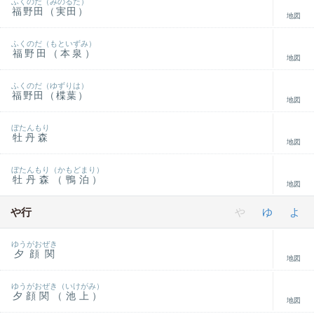
ふくのだ（みのるた）
福野田（実田）
地図
ふくのだ（もといずみ）
福野田（本泉）
地図
ふくのだ（ゆずりは）
福野田（楪葉）
地図
ぼたんもり
牡丹森
地図
ぼたんもり（かもどまり）
牡丹森（鴨泊）
地図
や行
や
ゆ
よ
ゆうがおぜき
夕顔関
地図
ゆうがおぜき（いけがみ）
夕顔関（池上）
地図