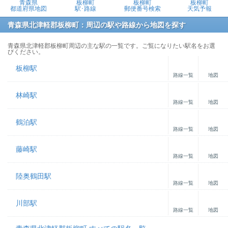
青森県
板柳町
板柳町
板柳町
都道府県地図
駅･路線
郵便番号検索
天気予報
青森県北津軽郡板柳町：周辺の駅や路線から地図を探す
青森県北津軽郡板柳町周辺の主な駅の一覧です。ご覧になりたい駅名をお選
びください。
板柳駅
路線一覧
地図
林崎駅
路線一覧
地図
鶴泊駅
路線一覧
地図
藤崎駅
路線一覧
地図
陸奥鶴田駅
路線一覧
地図
川部駅
路線一覧
地図