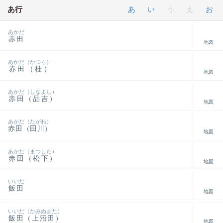
あ行
あ
い
う
え
お
あかだ
赤田
地図
あかだ（かつら）
赤田（桂）
地図
あかだ（しなよし）
赤田（品吉）
地図
あかだ（たがわ）
赤田（田川）
地図
あかだ（まつした）
赤田（松下）
地図
いいだ
飯田
地図
いいだ（かみぬまた）
飯田（上沼田）
地図