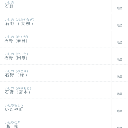
いしの
石野
地図
いしの（おおやなぎ）
石野（大柳）
地図
いしの（かすが）
石野（春日）
地図
いしの（たごと）
石野（田毎）
地図
いしの（みどり）
石野（緑）
地図
いしの（みやもと）
石野（宮本）
地図
いたやちょう
いたや町
地図
いたやなぎ
板柳