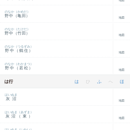
地図
のなか（かめだ）
野中（亀田）
地図
のなか（たけだ）
野中（竹田）
地図
のなか（つるずみ）
野中（鶴住）
地図
のなか（わかまつ）
野中（若松）
地図
は行
は
ひ
ふ
へ
ほ
はいぬま
灰沼
地図
はいぬま（あずま）
灰沼（東）
地図
はいぬま（いわい）