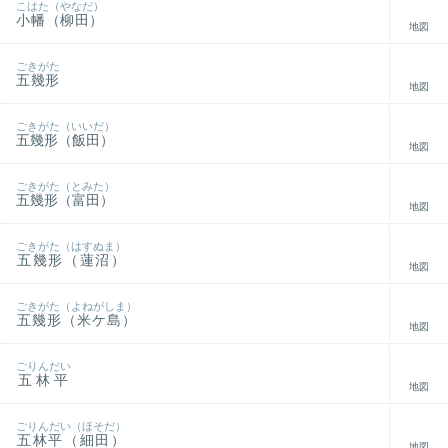
こはた（やなだ）
小幡（柳田）
地図
ごきがた
五幾形
地図
ごきがた（いいだ）
五幾形（飯田）
地図
ごきがた（とみた）
五幾形（富田）
地図
ごきがた（はすぬま）
五幾形（蓮沼）
地図
ごきがた（よねがしま）
五幾形（米ケ島）
地図
ごりんだい
五林平
地図
ごりんだい（ほそだ）
五林平（細田）
地図