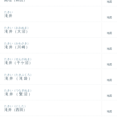
高増（和田）
地図
たきい
滝井
地図
たきい（おおぬま）
滝井（大沼）
地図
たきい（かわさき）
滝井（川崎）
地図
たきい（せんがぬま）
滝井（千ケ沼）
地図
たきい（たきぶくろ）
滝井（滝袋）
地図
たきい（つなぎぬま）
滝井（繋沼）
地図
たきい（にした）
滝井（西田）
地図