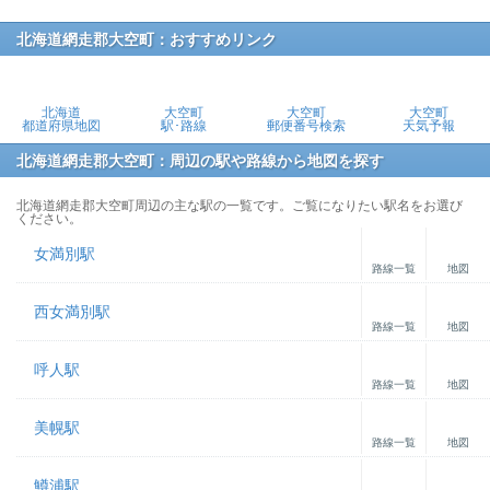
北海道網走郡大空町：おすすめリンク
北海道
大空町
大空町
大空町
都道府県地図
駅･路線
郵便番号検索
天気予報
北海道網走郡大空町：周辺の駅や路線から地図を探す
北海道網走郡大空町周辺の主な駅の一覧です。ご覧になりたい駅名をお選び
ください。
女満別駅
路線一覧
地図
西女満別駅
路線一覧
地図
呼人駅
路線一覧
地図
美幌駅
路線一覧
地図
鱒浦駅