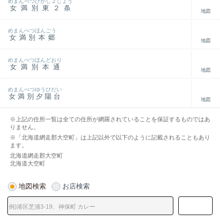
めまんべつひがし２じょう
女満別東２条
地図
めまんべつほんごう
女満別本郷
地図
めまんべつほんどおり
女満別本通
地図
めまんべつゆうひだい
女満別夕陽台
地図
※上記の住所一覧は全ての住所が網羅されていることを保証するものではあ
りません。
※「北海道網走郡大空町」は上記以外で以下のように記載されることもあり
ます。
北海道網走郡大空町
北海道大空町
地図検索
お店検索