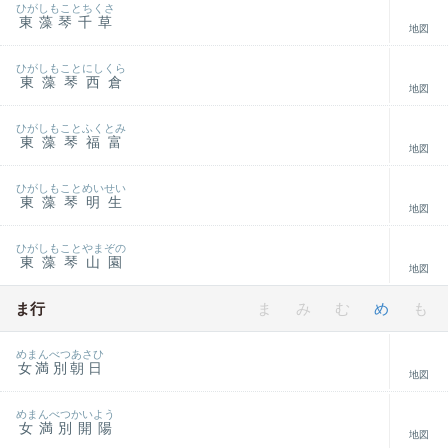
ひがしもことちくさ
東藻琴千草
地図
ひがしもことにしくら
東藻琴西倉
地図
ひがしもことふくとみ
東藻琴福富
地図
ひがしもことめいせい
東藻琴明生
地図
ひがしもことやまぞの
東藻琴山園
地図
ま行
ま
み
む
め
も
めまんべつあさひ
女満別朝日
地図
めまんべつかいよう
女満別開陽
地図