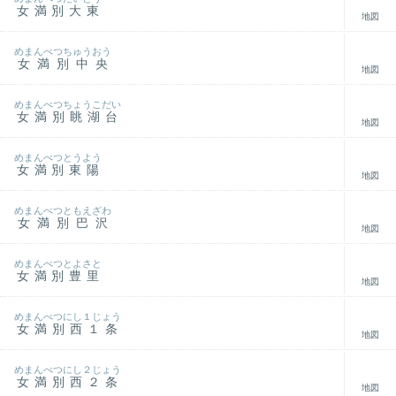
女満別大東
地図
めまんべつちゅうおう
女満別中央
地図
めまんべつちょうこだい
女満別眺湖台
地図
めまんべつとうよう
女満別東陽
地図
めまんべつともえざわ
女満別巴沢
地図
めまんべつとよさと
女満別豊里
地図
めまんべつにし１じょう
女満別西１条
地図
めまんべつにし２じょう
女満別西２条
地図