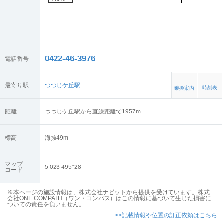
0422-46-3976
電話番号
最寄り駅
つつじケ丘駅
時刻表
乗換案内
距離
つつじケ丘駅から直線距離で1957m
標高
海抜
49
m
マップ
5 023 495*28
コード
※本ページの施設情報は、株式会社ナビットから提供を受けています。株式
会社ONE COMPATH（ワン・コンパス）はこの情報に基づいて生じた損害に
ついての責任を負いません。
>>記載情報や位置の訂正依頼はこちら