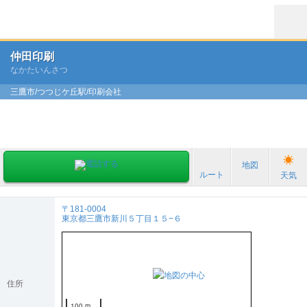
仲田印刷
なかたいんさつ
三鷹市/つつじケ丘駅/印刷会社
地図
ルート
天気
〒181-0004
東京都三鷹市新川５丁目１５−６
住所
100 m