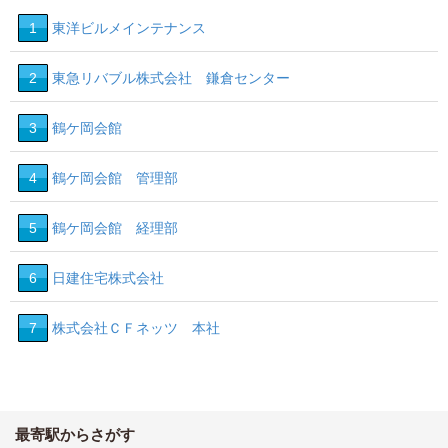
1
東洋ビルメインテナンス
2
東急リバブル株式会社 鎌倉センター
3
鶴ケ岡会館
4
鶴ケ岡会館 管理部
5
鶴ケ岡会館 経理部
6
日建住宅株式会社
7
株式会社ＣＦネッツ 本社
最寄駅からさがす