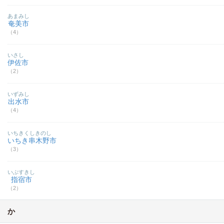
あまみし
奄美市
（4）
いさし
伊佐市
（2）
いずみし
出水市
（4）
いちきくしきのし
いちき串木野市
（3）
いぶすきし
指宿市
（2）
か