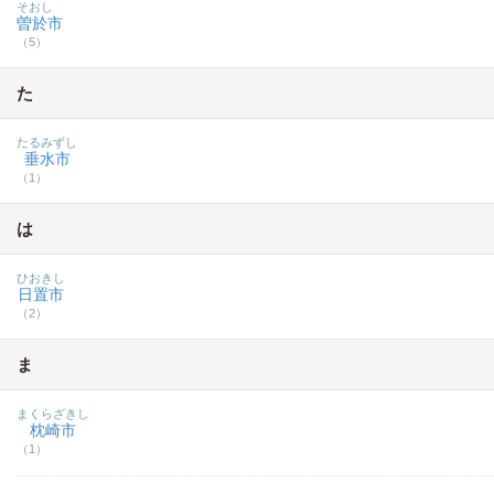
そおし
曽於市
（5）
た
たるみずし
垂水市
（1）
は
ひおきし
日置市
（2）
ま
まくらざきし
枕崎市
（1）