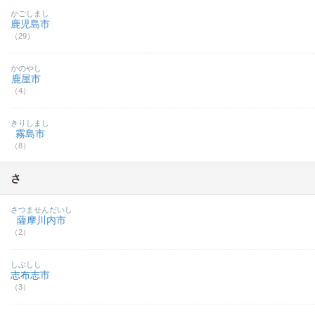
かごしまし
鹿児島市
（29）
かのやし
鹿屋市
（4）
きりしまし
霧島市
（8）
さ
さつませんだいし
薩摩川内市
（2）
しぶしし
志布志市
（3）