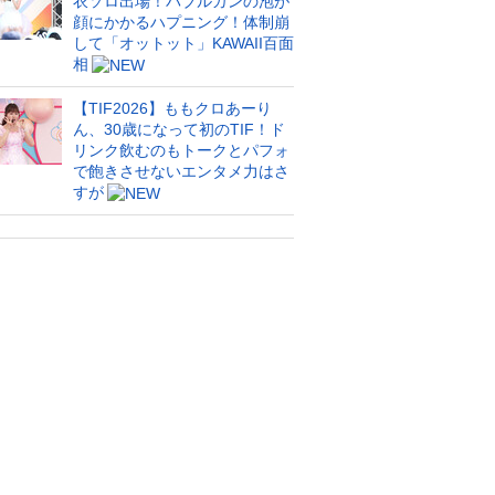
衣ソロ出場！バブルガンの泡が
顔にかかるハプニング！体制崩
して「オットット」KAWAII百面
相
【TIF2026】ももクロあーり
ん、30歳になって初のTIF！ド
リンク飲むのもトークとパフォ
で飽きさせないエンタメ力はさ
すが