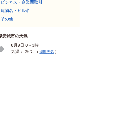
ビジネス・企業間取引
建物名・ビル名
その他
県安城市の天気
8月9日 0～3時
気温： 26℃
（
週間天気
）