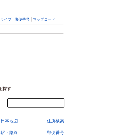
地図検索ならマピオントップ
ヘルプ
サイトマップ
ドライブ
郵便番号
マップコード
検索
を探す
今すぐ地図を見る
日本地図
住所検索
駅・路線
郵便番号