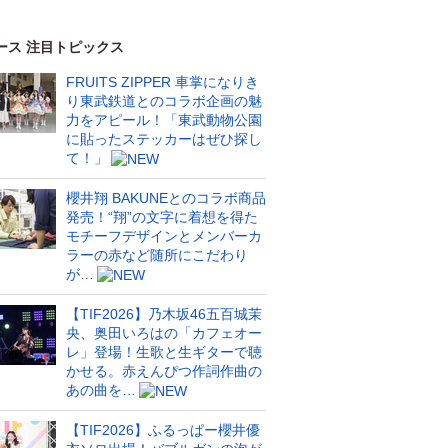
ース 注目トピックス
FRUITS ZIPPER 車掌になりき
り東武鉄道とのコラボ企画の魅
力をアピール！「東武動物公園
に貼ったステッカーはぜひ探し
て！」
櫻井翔 BAKUNEとのコラボ商品
発売！“翔”の文字に着想を得た
モチーフデザインとメンバーカ
ラーの赤など随所にこだわり
が…
【TIF2026】乃木坂46五百城茉
央、奥田いろはの「カフェオー
レ」登場！生歌と生ギターで聴
かせる。赤えんぴつ作詞作曲の
あの曲を…
【TIF2026】ふるっぱー櫻井優