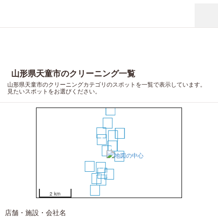
山形県天童市のクリーニング一覧
山形県天童市のクリーニングカテゴリのスポットを一覧で表示しています。
見たいスポットをお選びください。
19
12
9
10
11
7
6
1
2
3
4
5
8
16
13
15
14
17
18
20
2 km
店舗・施設・会社名