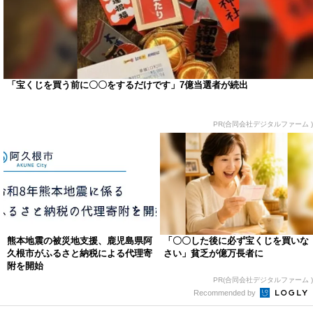
「宝くじを買う前に〇〇をするだけです」7億当選者が続出
PR(合同会社デジタルファーム )
熊本地震の被災地支援、鹿児島県阿
「〇〇した後に必ず宝くじを買いな
久根市がふるさと納税による代理寄
さい」貧乏が億万長者に
附を開始
PR(合同会社デジタルファーム )
Recommended by