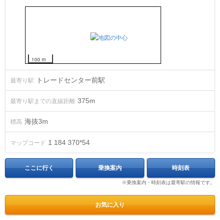
100 m
トレードセンター前駅
最寄り駅
375m
最寄り駅までの直線距離
海抜
3
m
標高
1 184 370*54
マップコード
ここに行く
乗換案内
時刻表
※乗換案内・時刻表は最寄駅の情報です。
お気に入り