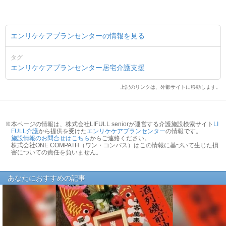
エンリケケアプランセンターの情報を見る
タグ
エンリケケアプランセンター
居宅介護支援
上記のリンクは、外部サイトに移動します。
※本ページの情報は、株式会社LIFULL seniorが運営する介護施設検索サイト
LI
FULL介護
から提供を受けた
エンリケケアプランセンター
の情報です。
施設情報のお問合せはこちら
からご連絡ください。
株式会社ONE COMPATH（ワン・コンパス）はこの情報に基づいて生じた損
害についての責任を負いません。
あなたにおすすめの記事