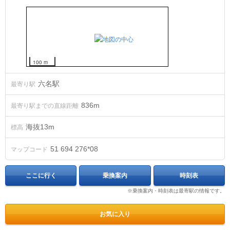
100 m
六名駅
最寄り駅
836m
最寄り駅までの直線距離
海抜
13
m
標高
51 694 276*08
マップコード
ここに行く
乗換案内
時刻表
※乗換案内・時刻表は最寄駅の情報です。
お気に入り