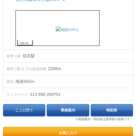
100 m
切石駅
最寄り駅
2288m
最寄り駅までの直線距離
海抜
565
m
標高
313 890 280*04
マップコード
ここに行く
乗換案内
時刻表
※乗換案内・時刻表は最寄駅の情報です。
お気に入り