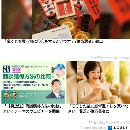
「宝くじを買う前に〇〇をするだけです」7億当選者が続出
PR(合同会社デジタルファーム )
『【再放送】商談獲得方法の比較』
「〇〇した後に必ず宝くじを買いな
というテーマのウェビナーを開催
さい」貧乏が億万長者に
PR(合同会社デジタルファーム )
Recommended by