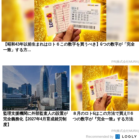
【昭和43年以前生まれはロト６この数字を買うべき】6つの数字が「完全
一致」する方...
PR(株式会社MURA)
監理支援機関に外部監査人の設置が
８月のロト6はこの方法で買え!!６
完全義務化【2027年4月育成就労制
つの数字が『完全一致』する方法
度】
PR(株式会社MURA)
Recommended by