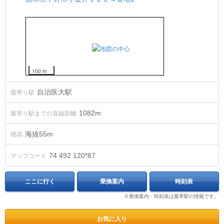
100 m
自治医大駅
最寄り駅
1082m
最寄り駅までの直線距離
海抜
55
m
標高
74 492 120*87
マップコード
ここに行く
乗換案内
時刻表
※乗換案内・時刻表は最寄駅の情報です。
お気に入り