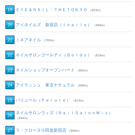
19
ＥＹＥ＆ＮＡＩＬ・ＴＨＥＴＯＫＹＯ
（663m）
20
アイネイルズ 新宿店（Ｉｎａｉｌｓ）
（668m）
21
ミネアネイル
（760m）
22
ネイルサロンゴールディ（Ｇｏｌｄｙ）
（816m）
23
ネイルショップオープンハート
（892m）
24
アイラッシュ 東京ナチュラル
（899m）
25
パリュール（Ｐａｒｕｒｅ）
（913m）
ネイルサロンウィズ（ＮａｉｌＳａｌｏｎＷｉｚ）
26
（944m）
27
ラ・クローヌ小田急新宿店
（999m）