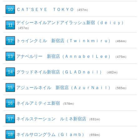
10
ＣＡＴ’ＳＥＹＥ ＴＯＫＹＯ
（457m）
デイシーネイルアンドアイラッシュ新宿（ｄｅｉｃｙ）
11
（457m）
12
トゥインクミル 新宿店（Ｔｗｉｎｋｍｉｒｕ）
（464m）
13
アナベルリー 新宿店（ＡｎｎａｂｅｌＬｅｅ）
（475m）
14
グラッドネイル新宿店（ＧＬＡＤｎａｉｌ）
（482m）
15
アジュールネイル 新宿店（ＡｚｕｒＮａｉｌ）
（565m）
16
ネイルアミティエ新宿
（578m）
17
ネイルステーション ルミネ新宿店
（631m）
18
ネイルサロングラム（Ｇｌａｍｂ）
（659m）