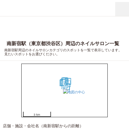
南新宿駅（東京都渋谷区）周辺のネイルサロン一覧
南新宿駅周辺のネイルサロンカテゴリのスポットを一覧で表示しています。
見たいスポットをお選びください。
17
16
15
19
20
18
14
13
11
12
10
6
7
8
9
2
1
3
4
5
3 km
店舗・施設・会社名（南新宿駅からの距離）