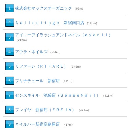
1
株式会社マックスオーガニック
（67m）
2
Ｎａｉｌｃｏｔｔａｇｅ 新宿南口店
（198m）
アイニーアイラッシュアンドネイル（ｅｙｅｎｉｉ）
3
（246m）
4
アウラ・ネイルズ
（256m）
5
リファーレ（ＲＩＦＡＲＥ）
（345m）
6
プリナチュール 新宿店
（411m）
7
センスネイル 池袋店（ＳｅｎｓｅＮａｉｌ）
（418m）
8
フレイヤ 新宿店（ＦＲＥＪＡ）
（421m）
9
ネイルバー新宿高島屋店
（437m）