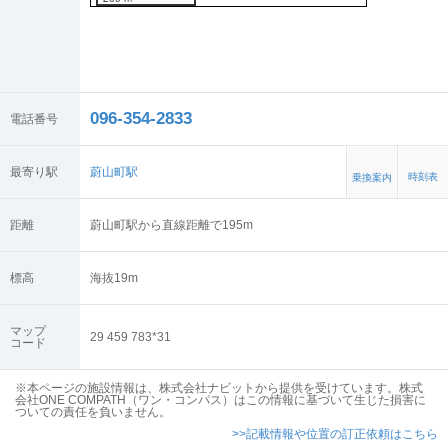
096-354-2833
電話番号
最寄り駅
蔚山町駅
時刻表
乗換案内
距離
蔚山町駅から直線距離で195m
標高
海抜
19
m
マップ
29 459 783*31
コード
※本ページの施設情報は、株式会社ナビットから提供を受けています。株式
会社ONE COMPATH（ワン・コンパス）はこの情報に基づいて生じた損害に
ついての責任を負いません。
>>記載情報や位置の訂正依頼はこちら