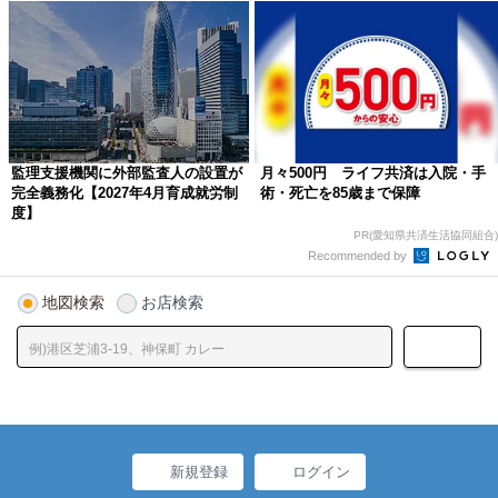
監理支援機関に外部監査人の設置が
月々500円 ライフ共済は入院・手
完全義務化【2027年4月育成就労制
術・死亡を85歳まで保障
度】
PR(愛知県共済生活協同組合)
Recommended by
地図検索
お店検索
新規登録
ログイン