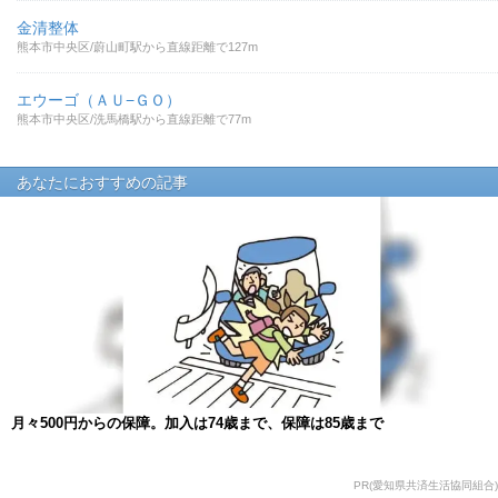
金清整体
熊本市中央区/蔚山町駅から直線距離で127m
エウーゴ（ＡＵ−ＧＯ）
熊本市中央区/洗馬橋駅から直線距離で77m
あなたにおすすめの記事
月々500円からの保障。加入は74歳まで、保障は85歳まで
PR(愛知県共済生活協同組合)