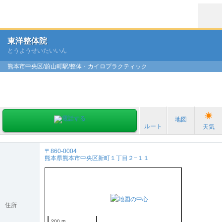
東洋整体院
とうようせいたいいん
熊本市中央区/蔚山町駅/整体・カイロプラクティック
地図
ルート
天気
〒860-0004
熊本県熊本市中央区新町１丁目２−１１
住所
200 m