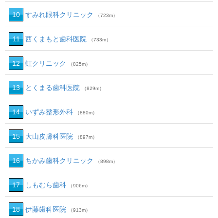
10
すみれ眼科クリニック
（723m）
11
西くまもと歯科医院
（733m）
12
虹クリニック
（825m）
13
とくまる歯科医院
（829m）
14
いずみ整形外科
（880m）
15
大山皮膚科医院
（897m）
16
ちかみ歯科クリニック
（898m）
17
しもむら歯科
（906m）
18
伊藤歯科医院
（913m）