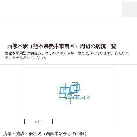
西熊本駅（熊本県熊本市南区）周辺の病院一覧
西熊本駅周辺の病院カテゴリのスポットを一覧で表示しています。見たいス
ポットをお選びください。
18
12
15
19
9
7
11
17
4
6
2
3
1
16
10
8
5
13
14
20
3 km
店舗・施設・会社名（西熊本駅からの距離）