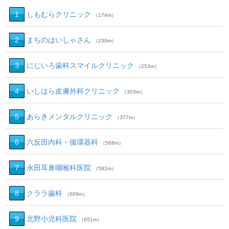
1
しもむらクリニック
（174m）
2
まちのはいしゃさん
（230m）
3
にじいろ歯科スマイルクリニック
（253m）
4
いしはら皮膚外科クリニック
（303m）
5
あらきメンタルクリニック
（377m）
6
六反田内科・循環器科
（568m）
7
永田耳鼻咽喉科医院
（582m）
8
クララ歯科
（609m）
9
北野小児科医院
（651m）