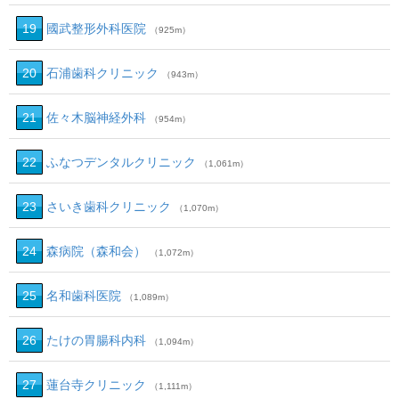
19
國武整形外科医院
（925m）
20
石浦歯科クリニック
（943m）
21
佐々木脳神経外科
（954m）
22
ふなつデンタルクリニック
（1,061m）
23
さいき歯科クリニック
（1,070m）
24
森病院（森和会）
（1,072m）
25
名和歯科医院
（1,089m）
26
たけの胃腸科内科
（1,094m）
27
蓮台寺クリニック
（1,111m）