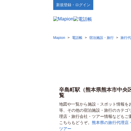
新規登録・ログイン
Mapion
>
電話帳
>
宿泊施設・旅行
>
旅行代
辛島町駅（熊本県熊本市中央
覧
地図や一覧から施設・スポット情報を
等、その他の宿泊施設・旅行のカテゴ
理店・旅行会社・ツアー情報などもご
こちらもどうぞ。
熊本県の旅行代理店
ツアー