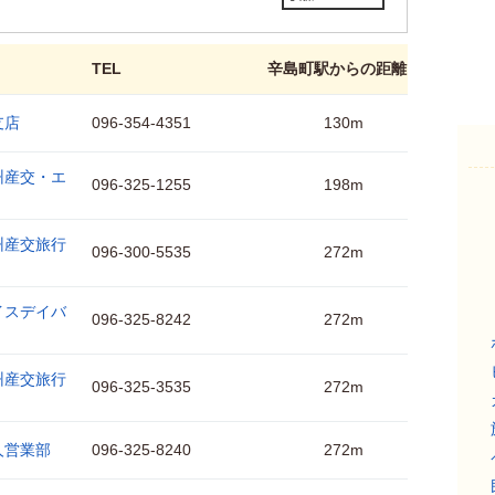
TEL
辛島町駅からの距離
支店
096-354-4351
130m
州産交・エ
096-325-1255
198m
州産交旅行
096-300-5535
272m
イスデイバ
096-325-8242
272m
州産交旅行
096-325-3535
272m
人営業部
096-325-8240
272m