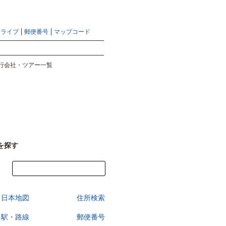
地図検索ならマピオントップ
ヘルプ
サイトマップ
ドライブ
郵便番号
マップコード
検索
行会社・ツアー一覧
を探す
今すぐ地図を見る
日本地図
住所検索
駅・路線
郵便番号