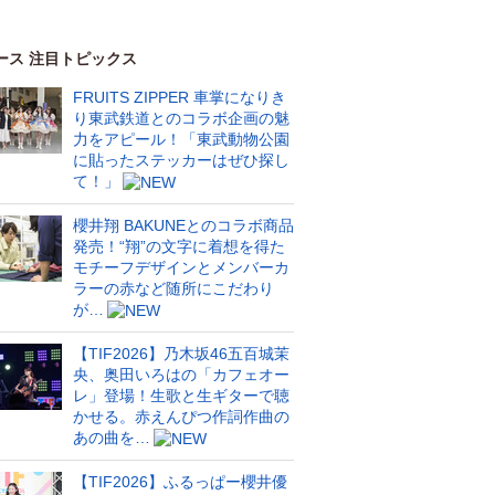
ース 注目トピックス
FRUITS ZIPPER 車掌になりき
り東武鉄道とのコラボ企画の魅
力をアピール！「東武動物公園
に貼ったステッカーはぜひ探し
て！」
櫻井翔 BAKUNEとのコラボ商品
発売！“翔”の文字に着想を得た
モチーフデザインとメンバーカ
ラーの赤など随所にこだわり
が…
【TIF2026】乃木坂46五百城茉
央、奥田いろはの「カフェオー
レ」登場！生歌と生ギターで聴
かせる。赤えんぴつ作詞作曲の
あの曲を…
【TIF2026】ふるっぱー櫻井優