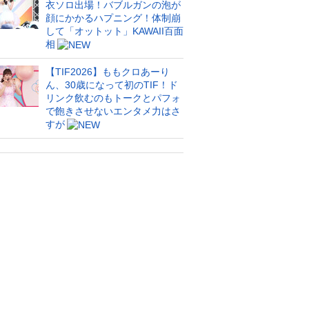
衣ソロ出場！バブルガンの泡が
顔にかかるハプニング！体制崩
して「オットット」KAWAII百面
相
【TIF2026】ももクロあーり
ん、30歳になって初のTIF！ド
リンク飲むのもトークとパフォ
で飽きさせないエンタメ力はさ
すが