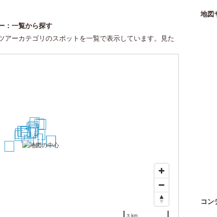
地図
ー：一覧から探す
ツアーカテゴリのスポットを一覧で表示しています。見た
25
26
28
21
18
19
20
17
8
9
7
3
4
5
6
15
12
13
14
10
2
24
11
1
22
23
16
29
30
27
コン
3 km