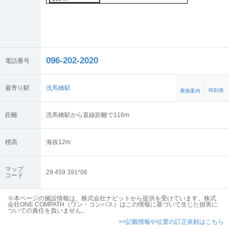
096-202-2020
電話番号
最寄り駅
洗馬橋駅
時刻表
乗換案内
距離
洗馬橋駅から直線距離で116m
標高
海抜
12
m
マップ
29 459 391*06
コード
※本ページの施設情報は、株式会社ナビットから提供を受けています。株式
会社ONE COMPATH（ワン・コンパス）はこの情報に基づいて生じた損害に
ついての責任を負いません。
>>記載情報や位置の訂正依頼はこちら