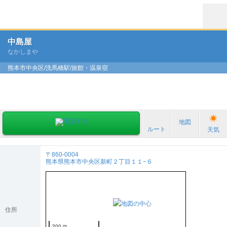
中島屋
なかしまや
熊本市中央区/洗馬橋駅/旅館・温泉宿
地図
ルート
天気
〒860-0004
熊本県熊本市中央区新町２丁目１１−６
住所
200 m