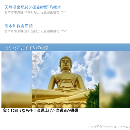
天然温泉肥後の湯御宿野乃熊本
熊本市中央区/辛島町駅から直線距離で327m
熊本和数奇司館
熊本市中央区/通町筋駅から直線距離で225m
あなたにおすすめの記事
宝くじ狙うなら今！金運上げた当選者が暴露
PR(合同会社デジタルファーム )