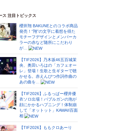
ース 注目トピックス
櫻井翔 BAKUNEとのコラボ商品
発売！“翔”の文字に着想を得た
モチーフデザインとメンバーカ
ラーの赤など随所にこだわり
が…
【TIF2026】乃木坂46五百城茉
央、奥田いろはの「カフェオー
レ」登場！生歌と生ギターで聴
かせる。赤えんぴつ作詞作曲の
あの曲を…
【TIF2026】ふるっぱー櫻井優
衣ソロ出場！バブルガンの泡が
顔にかかるハプニング！体制崩
して「オットット」KAWAII百面
相
【TIF2026】ももクロあーり