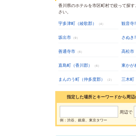
香川県のホテルを市区町村で絞って探す
さい。
宇多津町（綾歌郡）
観音寺
（4）
坂出市
さぬき
（9）
善通寺市
高松市
（6）
直島町（香川郡）
東かが
（6）
まんのう町（仲多度郡）
三木町
（2）
指定した場所とキーワードから周辺
周辺で
例：渋谷、銀座、東京タワー