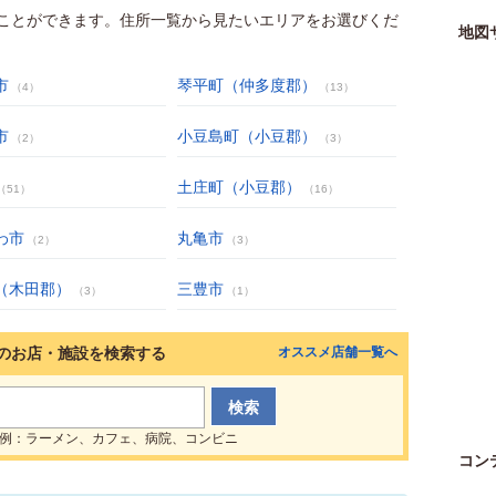
ことができます。住所一覧から見たいエリアをお選びくだ
地図
市
琴平町（仲多度郡）
（4）
（13）
市
小豆島町（小豆郡）
（2）
（3）
土庄町（小豆郡）
（51）
（16）
わ市
丸亀市
（2）
（3）
（木田郡）
三豊市
（3）
（1）
のお店・施設を検索する
オススメ店舗一覧へ
例：ラーメン、カフェ、病院、コンビニ
コン