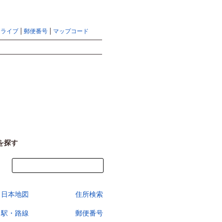
地図検索ならマピオントップ
ヘルプ
サイトマップ
ドライブ
郵便番号
マップコード
検索
を探す
今すぐ地図を見る
日本地図
住所検索
駅・路線
郵便番号