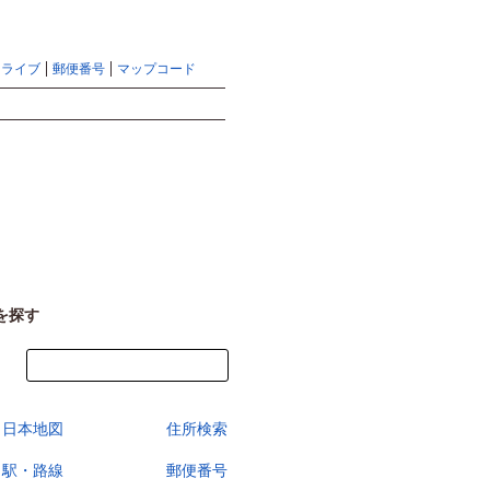
地図検索ならマピオントップ
ヘルプ
サイトマップ
ドライブ
郵便番号
マップコード
検索
を探す
今すぐ地図を見る
日本地図
住所検索
駅・路線
郵便番号