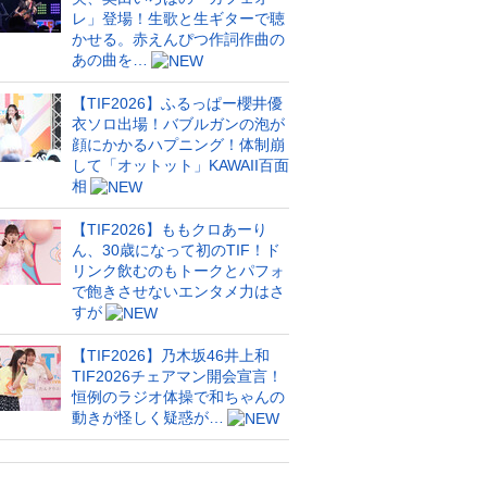
レ」登場！生歌と生ギターで聴
かせる。赤えんぴつ作詞作曲の
あの曲を…
【TIF2026】ふるっぱー櫻井優
衣ソロ出場！バブルガンの泡が
顔にかかるハプニング！体制崩
して「オットット」KAWAII百面
相
【TIF2026】ももクロあーり
ん、30歳になって初のTIF！ド
リンク飲むのもトークとパフォ
で飽きさせないエンタメ力はさ
すが
【TIF2026】乃木坂46井上和
TIF2026チェアマン開会宣言！
恒例のラジオ体操で和ちゃんの
動きが怪しく疑惑が…