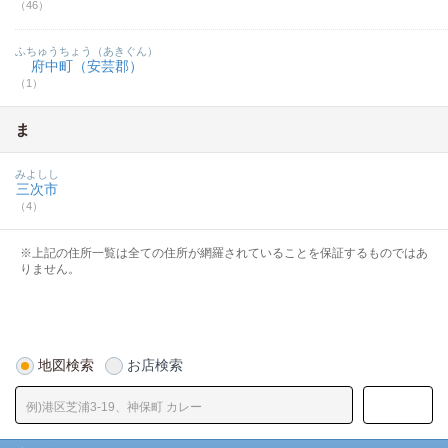
（46）
ふちゅうちょう（あきぐん）
府中町（安芸郡）
（1）
ま
みよしし
三次市
（4）
※上記の住所一覧は全ての住所が網羅されていることを保証するものではあ
りません。
地図検索
お店検索