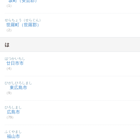
坂町（安芸郡）
（1）
せらちょう（せらぐん）
世羅町（世羅郡）
（2）
は
はつかいちし
廿日市市
（4）
ひがしひろしまし
東広島市
（9）
ひろしまし
広島市
（79）
ふくやまし
福山市