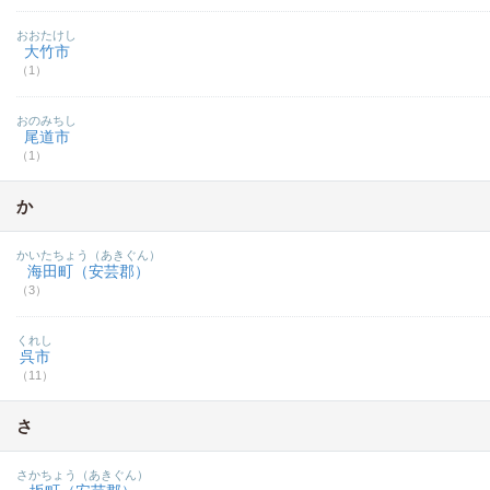
おおたけし
大竹市
（1）
おのみちし
尾道市
（1）
か
かいたちょう（あきぐん）
海田町（安芸郡）
（3）
くれし
呉市
（11）
さ
さかちょう（あきぐん）