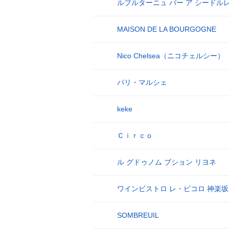
ルブルターニュ バー ア シードル
8
MAISON DE LA BOURGOGNE
9
Nico Chelsea（ニコチェルシー）
10
パリ・マルシェ
11
keke
12
Ｃｉｒｃｏ
13
ル グドゥノム ブション リヨネ
14
ワインビストロ レ・ピコロ 神楽坂
15
SOMBREUIL
16