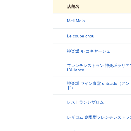
店舗名
Meli Melo
1
Le coupe chou
2
神楽坂 ル コキヤージュ
3
フレンチレストラン 神楽坂ラリア
4
L’Alliance
神楽坂 ワイン食堂 entraide（ア
5
ド）
レストランレザロム
6
レザロム 劇場型フレンチレストラ
7