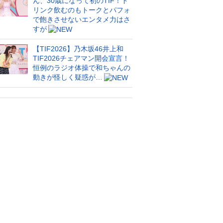
ん、30歳になって初のTIF！ド
リンク飲むのもトークとパフォ
で飽きさせないエンタメ力はさ
すが
【TIF2026】乃木坂46井上和
TIF2026チェアマン開会宣言！
恒例のラジオ体操で和ちゃんの
動きが怪しく疑惑が…