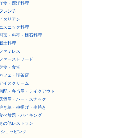
洋食・西洋料理
フレンチ
イタリアン
エスニック料理
割烹・料亭・懐石料理
郷土料理
ファミレス
ファーストフード
定食・食堂
カフェ・喫茶店
アイスクリーム
宅配・弁当屋・テイクアウト
居酒屋・バー・スナック
焼き鳥・串揚げ・串焼き
食べ放題・バイキング
その他レストラン
ショッピング