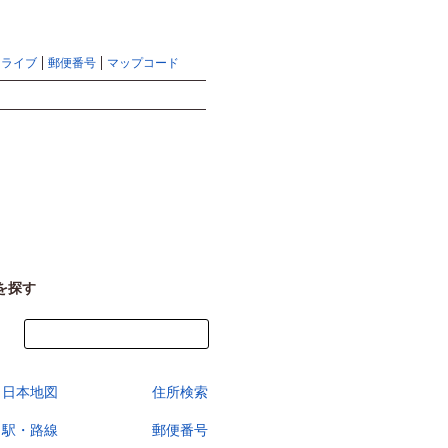
地図検索ならマピオントップ
ヘルプ
サイトマップ
ドライブ
郵便番号
マップコード
検索
を探す
今すぐ地図を見る
日本地図
住所検索
駅・路線
郵便番号