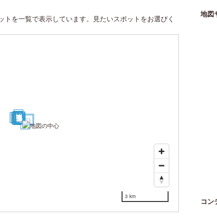
地図
ットを一覧で表示しています。見たいスポットをお選びく
10
13
18
19
21
22
23
15
6
7
28
20
14
29
30
8
3
11
26
25
17
9
4
5
27
2
24
12
1
16
3 km
コン