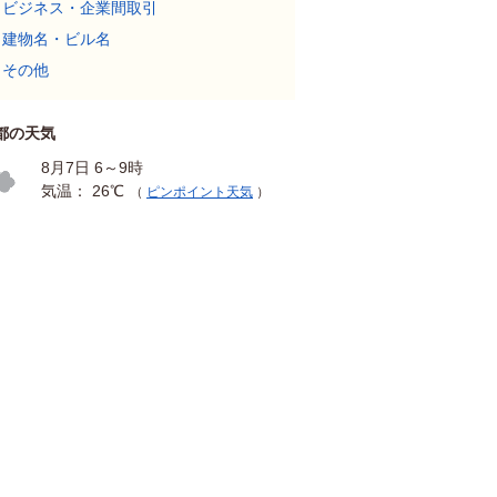
ビジネス・企業間取引
建物名・ビル名
その他
都の天気
8月7日 6～9時
気温： 26℃
（
ピンポイント天気
）