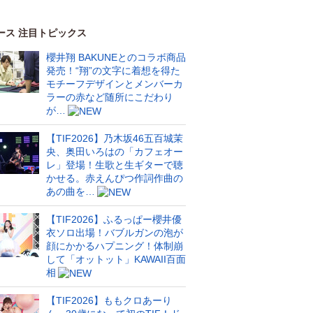
ース 注目トピックス
櫻井翔 BAKUNEとのコラボ商品
発売！“翔”の文字に着想を得た
モチーフデザインとメンバーカ
ラーの赤など随所にこだわり
が…
【TIF2026】乃木坂46五百城茉
央、奥田いろはの「カフェオー
レ」登場！生歌と生ギターで聴
かせる。赤えんぴつ作詞作曲の
あの曲を…
【TIF2026】ふるっぱー櫻井優
衣ソロ出場！バブルガンの泡が
顔にかかるハプニング！体制崩
して「オットット」KAWAII百面
相
【TIF2026】ももクロあーり