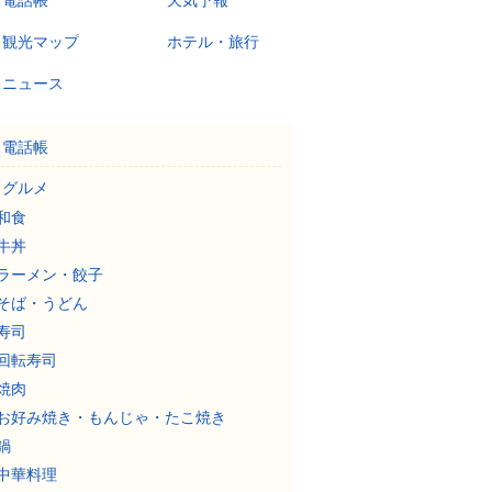
電話帳
天気予報
観光マップ
ホテル・旅行
ニュース
電話帳
グルメ
和食
牛丼
ラーメン・餃子
そば・うどん
寿司
回転寿司
焼肉
お好み焼き・もんじゃ・たこ焼き
鍋
中華料理