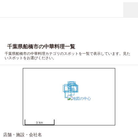
千葉県船橋市の中華料理一覧
千葉県船橋市の中華料理カテゴリのスポットを一覧で表示しています。見た
いスポットをお選びください。
20
19
16
15
17
13
7
12
6
14
8
9
18
10
11
5
4
2
1
3
3 km
店舗・施設・会社名