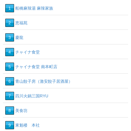
1
船橋麻辣湯 麻辣家族
2
恵福苑
3
慶龍
4
チャイナ食堂
5
チャイナ食堂 南本町店
6
青山餃子房（激安餃子居酒屋）
7
四川火鍋三国RYU
8
美食坊
9
東魁楼 本社