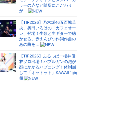
ラーの赤など随所にこだわり
が…
【TIF2026】乃木坂46五百城茉
央、奥田いろはの「カフェオー
レ」登場！生歌と生ギターで聴
かせる。赤えんぴつ作詞作曲の
あの曲を…
【TIF2026】ふるっぱー櫻井優
衣ソロ出場！バブルガンの泡が
顔にかかるハプニング！体制崩
して「オットット」KAWAII百面
相