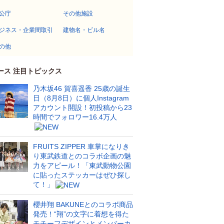
公庁
その他施設
ジネス・企業間取引
建物名・ビル名
の他
ース 注目トピックス
乃木坂46 賀喜遥香 25歳の誕生
日（8月8日）に個人Instagram
アカウント開設！初投稿から23
時間でフォロワー16.4万人
FRUITS ZIPPER 車掌になりき
り東武鉄道とのコラボ企画の魅
力をアピール！「東武動物公園
に貼ったステッカーはぜひ探し
て！」
櫻井翔 BAKUNEとのコラボ商品
発売！“翔”の文字に着想を得た
モチーフデザインとメンバーカ