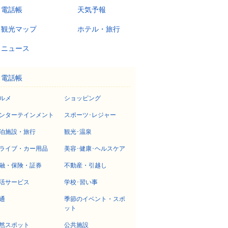
電話帳
天気予報
観光マップ
ホテル・旅行
ニュース
電話帳
ルメ
ショッピング
ンターテインメント
スポーツ･レジャー
泊施設・旅行
観光･温泉
ライブ・カー用品
美容･健康･ヘルスケア
融・保険・証券
不動産・引越し
活サービス
学校･習い事
通
季節のイベント・スポ
ット
然スポット
公共施設