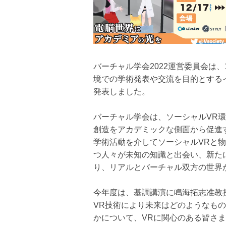
バーチャル学会2022運営委員会は、
境での学術発表や交流を目的とするイ
発表しました。
バーチャル学会は、ソーシャルVR
創造をアカデミックな側面から促進
学術活動を介してソーシャルVRと
つ人々が未知の知識と出会い、新た
り、リアルとバーチャル双方の世界
今年度は、基調講演に鳴海拓志准教授
VR技術により未来はどのようなも
かについて、VRに関心のある皆さ