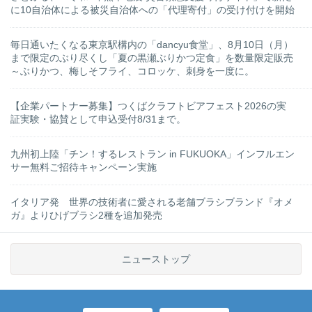
に10自治体による被災自治体への「代理寄付」の受け付けを開始
毎日通いたくなる東京駅構内の「dancyu食堂」、8月10日（月）
まで限定のぶり尽くし「夏の黒瀬ぶりかつ定食」を数量限定販売
～ぶりかつ、梅しそフライ、コロッケ、刺身を一度に。
【企業パートナー募集】つくばクラフトビアフェスト2026の実
証実験・協賛として申込受付8/31まで。
九州初上陸「チン！するレストラン in FUKUOKA」インフルエン
サー無料ご招待キャンペーン実施
イタリア発 世界の技術者に愛される老舗ブラシブランド『オメ
ガ』よりひげブラシ2種を追加発売
ニューストップ