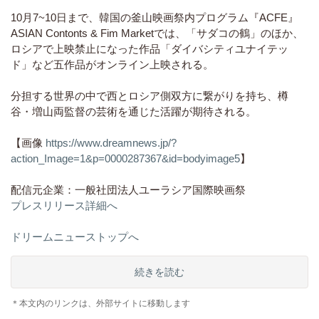
10月7~10日まで、韓国の釜山映画祭内プログラム『ACFE』
ASIAN Contonts & Fim Marketでは、「サダコの鶴」のほか、
ロシアで上映禁止になった作品「ダイバシティユナイテッ
ド」など五作品がオンライン上映される。
分担する世界の中で西とロシア側双方に繋がりを持ち、樽
谷・増山両監督の芸術を通じた活躍が期待される。
【画像
https://www.dreamnews.jp/?
action_Image=1&p=0000287367&id=bodyimage5
】
配信元企業：一般社団法人ユーラシア国際映画祭
プレスリリース詳細へ
ドリームニューストップへ
続きを読む
＊本文内のリンクは、外部サイトに移動します