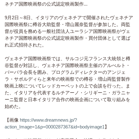
ネチア国際映画祭の公式認定映画製作...
9月2日～8日、イタリアのヴェネチアで開催されたヴェネチア
国際映画祭に樽谷大助監督・増山麗奈監督が参加した。両監
督が役員を務める一般社団法人ユーラシア国際映画祭がヴェ
ネチア国際映画祭の公式認定映画製作・買付団体として選ば
れ正式招待された。
ヴェネチア国際映画祭では、サルコジ元フランス大統領と樽
谷監督が対話し、ヴェネチア国際映画祭主催のアルべルト・
バーバラ会長を囲み、プログラムディレクターのアンジェ
ラ・サポルディらと来年の映画祭での樽谷・増山両監督製作
映画上映についてレッドカーペットの上で会談を行った。ま
た、イタリアを代表するルチアーノ・シリギーニ・ガラニャ
ーニ監督と日本イタリア合作の映画企画について取り組みを
始めた。
【画像
https://www.dreamnews.jp/?
action_Image=1&p=0000287367&id=bodyimage1
】