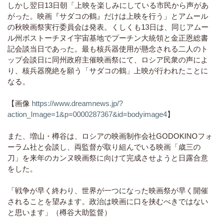
しかし翌日13日朝「上映を楽しみにしている市民から声があ
がった。映画『サダコの鶴』だけは上映を行う」とアムール
の秋映画祭実行委員会は発表。くしくも13日は、同じアムー
ル州ボストーチヌイ宇宙基地でプーチン大統領と金正恩総書
記会談当日であった。最も核兵器使用が懸念される二人のト
ップ会談日に同州政府主催映画祭にて、ロシア民衆の声によ
り、核兵器廃絶を願う「サダコの鶴」上映が行われたことに
なる。
【画像
https://www.dreamnews.jp/?
action_Image=1&p=0000287367&id=bodyimage4
】
また、増山・樽谷は、ロシアの映画制作会社GODOKINOフォ
ーラム社と会談し、両監督が取り組んでいる映画「歳三の
刀」を来年のカンヌ映画祭に向けて完成させようと日露合意
をした。
「戦争が早く終わり、世界が一つになった映画祭が早く開催
されることを望みます。政治は映画に口を挟むべきではない
と思います」（樽谷大助監督）