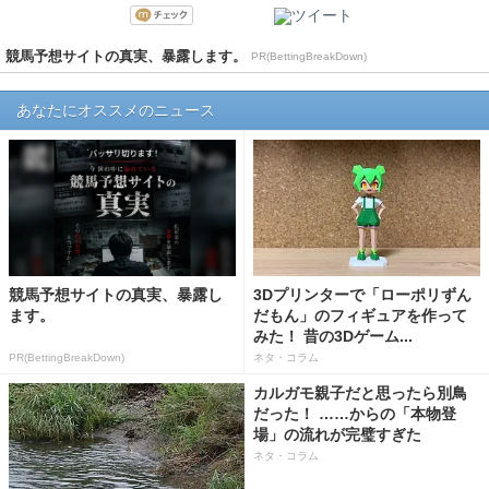
競馬予想サイトの真実、暴露します。
PR(BettingBreakDown)
あなたにオススメのニュース
競馬予想サイトの真実、暴露し
3Dプリンターで「ローポリずん
ます。
だもん」のフィギュアを作って
みた！ 昔の3Dゲーム...
PR(BettingBreakDown)
ネタ・コラム
カルガモ親子だと思ったら別鳥
だった！ ……からの「本物登
場」の流れが完璧すぎた
ネタ・コラム