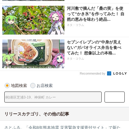
河川敷で摘んだ「桑の実」を使
って“かき氷”を作ってみた！ 自
然の恵みを味わう絶品...
ネタ・コラム
セブンイレブンの“中身が見え
ない”ガパオライス弁当を食べ
てみた！ 想像以上の本格...
ネタ・コラム
Recommended by
地図検索
お店検索
リリースカテゴリ、その他の記事
さとふる、「令和8年熊本地震 災害緊急支援寄付サイト」で新た