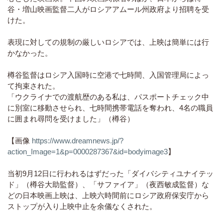
谷・増山映画監督二人がロシアアムール州政府より招聘を受
けた。
表現に対しての規制の厳しいロシアでは、上映は簡単には行
かなかった。
樽谷監督はロシア入国時に空港で七時間、入国管理局によっ
て拘束された。
「ウクライナでの渡航歴のある私は、パスポートチェック中
に別室に移動させられ、七時間携帯電話を奪われ、4名の職員
に囲まれ尋問を受けました」（樽谷）
【画像
https://www.dreamnews.jp/?
action_Image=1&p=0000287367&id=bodyimage3
】
当初9月12日に行われるはずだった「ダイバシティユナイテッ
ド」（樽谷大助監督）、「サファイア」（夜西敏成監督）な
どの日本映画上映は、上映六時間前にロシア政府保安庁から
ストップが入り上映中止を余儀なくされた。