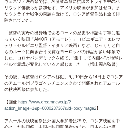
ヴェネツア映画祭では、AI産業革命に抗議ストライキ中のハ
リウッド俳優らが参加せず、アメリカ映画が参加はゼロ。ま
たウクライナ戦争の問題を受けて、ロシア監督作品も全て排
除されていた。
「監督の実母の出身地であるローマの歴史や神話を丁寧に追
っていく映画「AMOR（アモーレ）」（ビエギニア・エレウ
テリ・セルピエリ監督・イタリア映画）など、じっくりと自
らのルーツに向き合う良質なヨーロッパの作品が多い印象で
した。コロナパンデミックを経て、“集中して内側へ”と地球レ
ベルで意識が変化していると感じました」（増山麗奈監督）
その後、両監督はロシアへ移動。9月10日から14日までロシア
のアムール州ブラゴベシチェンスク市で開催されたアムール
の秋映画祭に参加した。
【画像
https://www.dreamnews.jp/?
action_Image=1&p=0000287367&id=bodyimage2
】
アムールの秋映画祭は外国人参加者は稀で、ロシア映画を中
心とした映画祭。中国の映画関係者のほか、日本からは樽