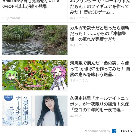
Amazon今日も見逃せない！8
3Dプリンターで「ローポリずん
0%OFF以上が続々登場
だもん」のフィギュアを作って
みた！ 昔の3Dゲーム...
PR(Amazon)
ネタ・コラム
カルガモ親子だと思ったら別鳥
だった！ ……からの「本物登
場」の流れが完璧すぎた
ネタ・コラム
河川敷で摘んだ「桑の実」を使
って“かき氷”を作ってみた！ 自
然の恵みを味わう絶品...
ネタ・コラム
久保史緒里「オールナイトニッ
ポン」が一夜限りの復活！久保
「空白の半年間を一夜で埋...
エンタメ
Recommended by