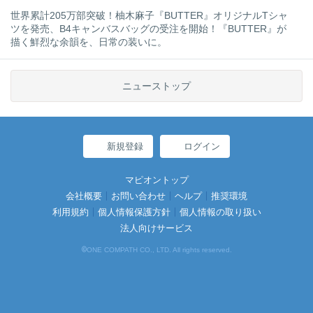
世界累計205万部突破！柚木麻子『BUTTER』オリジナルTシャ
ツを発売、B4キャンバスバッグの受注を開始！『BUTTER』が
描く鮮烈な余韻を、日常の装いに。
ニューストップ
新規登録
ログイン
マピオントップ
会社概要
お問い合わせ
ヘルプ
推奨環境
利用規約
個人情報保護方針
個人情報の取り扱い
法人向けサービス
©
ONE COMPATH CO., LTD. All rights reserved.