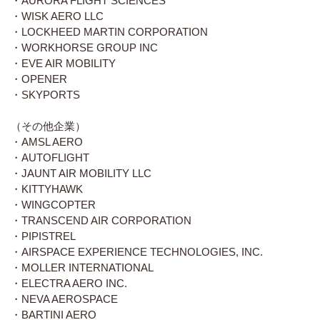
・AURORA FLIGHT SCIENCES
・WISK AERO LLC
・LOCKHEED MARTIN CORPORATION
・WORKHORSE GROUP INC
・EVE AIR MOBILITY
・OPENER
・SKYPORTS
（その他企業）
・AMSL AERO
・AUTOFLIGHT
・JAUNT AIR MOBILITY LLC
・KITTYHAWK
・WINGCOPTER
・TRANSCEND AIR CORPORATION
・PIPISTREL
・AIRSPACE EXPERIENCE TECHNOLOGIES, INC.
・MOLLER INTERNATIONAL
・ELECTRA AERO INC.
・NEVA AEROSPACE
・BARTINI AERO