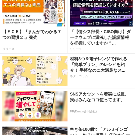
【ＦＣＥ】『まんがでわかる７
『【情シス部長・CISO向け】ダ
つの習慣２.』発売
ークウェブに漏洩した認証情報
を把握していますか？...
リリース
リリース
材料3つ＆電子レンジで作れる
「簡単プリン」のレシピを紹
介！ 手軽なのに大満足なス...
ネタ・コラム
SNSアカウントを着実に成長。
実はみんなココ使ってます。
PR(Dreaw合同会社)
空き缶100個で「アルミインゴ
ット」作りに挑戦！ 失敗から一