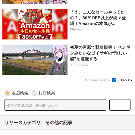
「え、こんなセールやってた
の？」80％OFF以上が続々登
場！Amazonの本気が...
PR(Amazon)
初夏の河原で野鳥観察！ ペンギ
ンみたいなゴイサギの“珍しい
姿”を堪能する
ネタ・コラム
Recommended by
地図検索
お店検索
リリースカテゴリ、その他の記事