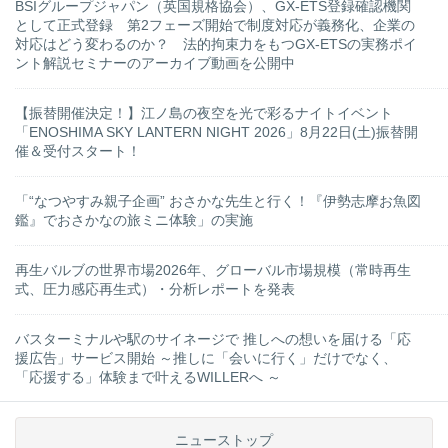
BSIグループジャパン（英国規格協会）、GX-ETS登録確認機関
として正式登録 第2フェーズ開始で制度対応が義務化、企業の
対応はどう変わるのか？ 法的拘束力をもつGX-ETSの実務ポイ
ント解説セミナーのアーカイブ動画を公開中
【振替開催決定！】江ノ島の夜空を光で彩るナイトイベント
「ENOSHIMA SKY LANTERN NIGHT 2026」8月22日(土)振替開
催＆受付スタート！
「“なつやすみ親子企画” おさかな先生と行く！『伊勢志摩お魚図
鑑』でおさかなの旅ミニ体験」の実施
再生バルブの世界市場2026年、グローバル市場規模（常時再生
式、圧力感応再生式）・分析レポートを発表
バスターミナルや駅のサイネージで 推しへの想いを届ける「応
援広告」サービス開始 ～推しに「会いに行く」だけでなく、
「応援する」体験まで叶えるWILLERへ ～
ニューストップ