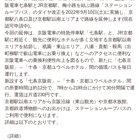
阪電車七条駅とJR京都駅、梅小路を結ぶ路線「ステーション
ループバス」のダイヤ改正を2022年9月10日(土)に実施し、京
都駅八条口及び京都駅以南エリアまで路線を延伸します(現在
認可申請中)。
今回の延伸は、京阪電車の特急停車駅「七条駅」と、JR京都
駅に程近く、観光に便利なホテルが多く立地する京都駅以南
エリアを結節し、祇園・東山エリア、八瀬・貴船・鞍馬（出
町柳駅で叡山電車にお乗り換え）などへのアクセスに便利な
京阪電車への乗換利便性向上を図るもので、新たに「七条京
阪前」⇔「十条・京都ユウベルホテル」間の循環バスを毎日
運行します。
新設する「七条京阪前」⇔「十条・京都ユウベルホテル」間
の所要時間は約12分で、7時から21時台にかけて30分間隔で運
行。運賃は片道230円です。
京都駅以南エリアから京阪沿線（東山観光）や京都水族館、
京都鉄道博物館へのお出かけは、ステーションループバスの
ご利用で便利になります。
詳細は以下のとおりです。
（詳細）