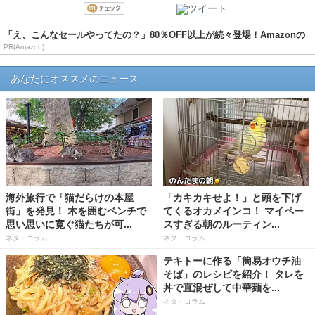
「え、こんなセールやってたの？」80％OFF以上が続々登場！Amazonの
本気が...
PR(Amazon)
あなたにオススメのニュース
海外旅行で「猫だらけの本屋
「カキカキせよ！」と頭を下げ
街」を発見！ 木を囲むベンチで
てくるオカメインコ！ マイペー
思い思いに寛ぐ猫たちが可...
スすぎる朝のルーティン...
ネタ・コラム
ネタ・コラム
テキトーに作る「簡易オウチ油
そば」のレシピを紹介！ タレを
丼で直混ぜして中華麺を...
ネタ・コラム