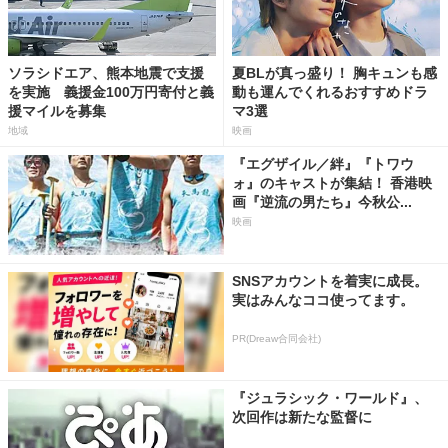
ソラシドエア、熊本地震で支援
夏BLが真っ盛り！ 胸キュンも感
を実施 義援金100万円寄付と義
動も運んでくれるおすすめドラ
援マイルを募集
マ3選
地域
映画
『エグザイル／絆』『トワウ
ォ』のキャストが集結！ 香港映
画『逆流の男たち』今秋公...
映画
SNSアカウントを着実に成長。
実はみんなココ使ってます。
PR(Dreaw合同会社)
『ジュラシック・ワールド』、
次回作は新たな監督に