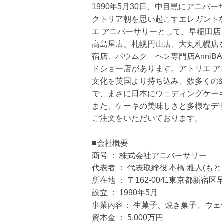
1990年5月30日、中目黒にアニバ
クトリア朝を思い起こすエレガント
エ アニバーサリーとして、早稲田
高島屋店、札幌円山店、大丸札幌店
宿店、バウムクーヘン専門店AnniB
ドショー店があります。アトリエ 
文化を英国より持ち込み、数多くの
で、まさに日本にウェディングケー
また、ケーキの美味しさと多様なデ
ご注文をいただいております。
■会社概要
商号 ： 株式会社アニバーサリー
代表者 ： 代表取締役 本橋 雅人(もと
所在地 ： 〒162-0041東京都新宿
設立 ： 1990年5月
事業内容： 生菓子、焼き菓子、ウ
資本金 ： 5,000万円