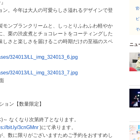
ン』
官
ョン。今年は大人の可愛らしさ溢れるデザインで登
ビ
製モンブランクリームと、しっとりふわふわ軽やか
そ
に、栗の渋皮煮とチョコレートをコーティングした
味しさと楽しさを届けるこの時期だけの至福のスペ
ニュ
leases/324013/LL_img_324013_6.jpg
leases/324013/LL_img_324013_7.jpg
面
ーション【数量限定】
(木)～ なくなり次第終了となります。
ps://bit.ly/3cnGMnr
)にて承ります。
が、数に限りがございますためご予約をおすすめし