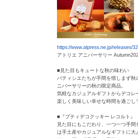
https://www.atpress.ne.jp/releases
アトリエ アニバーサリー Autumn20
■見た目もキュートな秋の味わい
パティシエたちが手間を惜しまず秋
ニバーサリーの秋の限定商品。
気軽なカジュアルギフトからデコレ
楽しく美味しい幸せな時間を過ごし
■『プティデコクッキー レコルト』
見た目にもこだわり、一つ一つ手間
は手土産やカジュアルなギフトに大