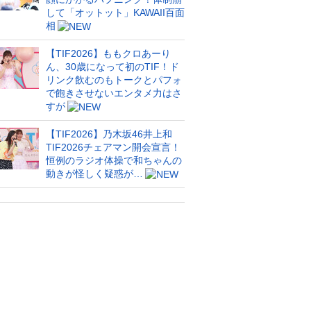
して「オットット」KAWAII百面
相
【TIF2026】ももクロあーり
ん、30歳になって初のTIF！ド
リンク飲むのもトークとパフォ
で飽きさせないエンタメ力はさ
すが
【TIF2026】乃木坂46井上和
TIF2026チェアマン開会宣言！
恒例のラジオ体操で和ちゃんの
動きが怪しく疑惑が…