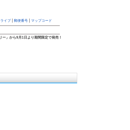
マピオントップ
サイトマップ
ヘルプ
ドライブ
郵便番号
マップコード
検索
リー」から9月1日より期間限定で発売！