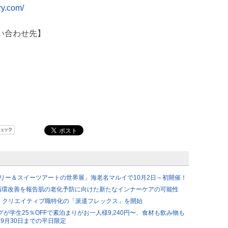
ry.com/
い合わせ先】
リー＆スイーツアートの世界展」海老名マルイで10月2日～初開催！
循環改善を報告肌の老化予防に向けた新たなインナーケアの可能性
、クリエイティブ職特化の「派遣フレックス」を開始
が学生25％OFFで素泊まりがお一人様9,240円〜、食材も飲み物も
」9月30日までの平日限定