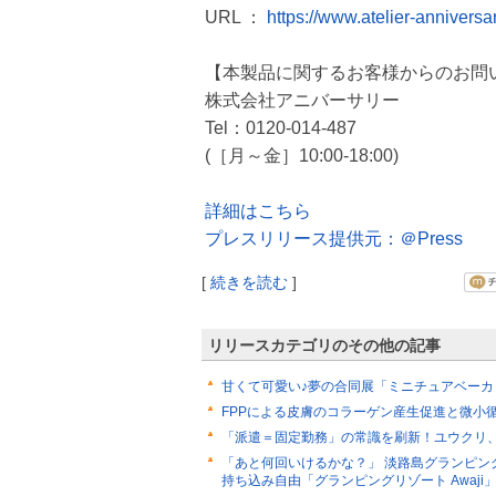
URL ：
https://www.atelier-anniversa
【本製品に関するお客様からのお問
株式会社アニバーサリー
Tel：0120-014-487
(［月～金］10:00-18:00)
詳細はこちら
プレスリリース提供元：＠Press
[
続きを読む
]
リリースカテゴリのその他の記事
甘くて可愛い♪夢の合同展「ミニチュアベーカ
FPPによる皮膚のコラーゲン産生促進と微小
「派遣＝固定勤務」の常識を刷新！ユウクリ
「あと何回いけるかな？」 淡路島グランピング
持ち込み自由「グランピングリゾート Awaji