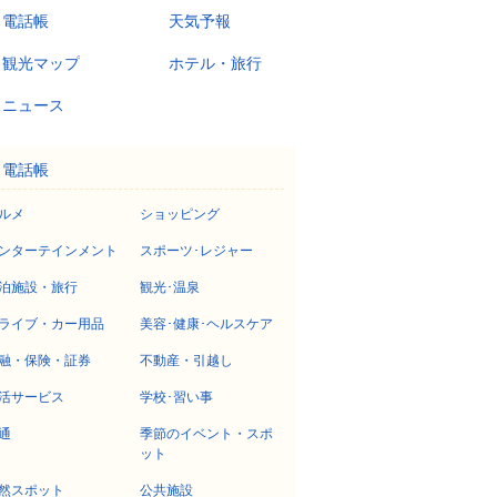
電話帳
天気予報
観光マップ
ホテル・旅行
ニュース
電話帳
ルメ
ショッピング
ンターテインメント
スポーツ･レジャー
泊施設・旅行
観光･温泉
ライブ・カー用品
美容･健康･ヘルスケア
融・保険・証券
不動産・引越し
活サービス
学校･習い事
通
季節のイベント・スポ
ット
然スポット
公共施設