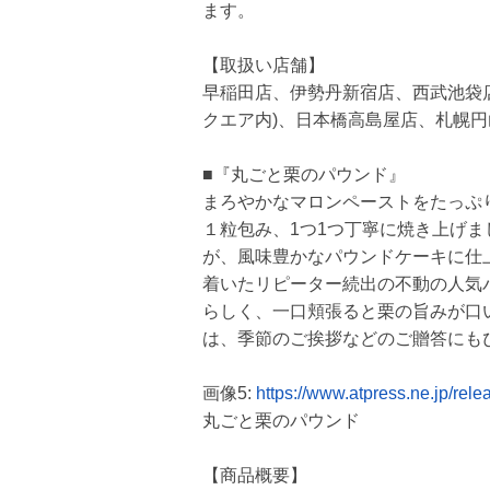
ます。
【取扱い店舗】
早稲田店、伊勢丹新宿店、西武池袋
クエア内)、日本橋高島屋店、札幌
■『丸ごと栗のパウンド』
まろやかなマロンペーストをたっぷ
１粒包み、1つ1つ丁寧に焼き上げ
が、風味豊かなパウンドケーキに仕
着いたリピーター続出の不動の人気
らしく、一口頬張ると栗の旨みが口
は、季節のご挨拶などのご贈答にも
画像5:
https://www.atpress.ne.jp/re
丸ごと栗のパウンド
【商品概要】