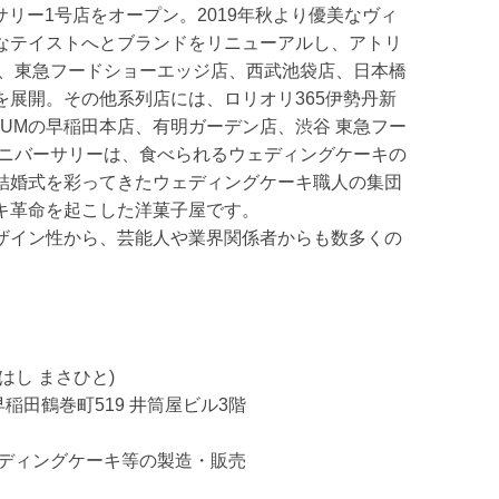
ーサリー1号店をオープン。2019年秋より優美なヴィ
なテイストへとブランドをリニューアルし、アトリ
店、東急フードショーエッジ店、西武池袋店、日本橋
を展開。その他系列店には、ロリオリ365伊勢丹新
AUMの早稲田本店、有明ガーデン店、渋谷 東急フー
アニバーサリーは、食べられるウェディングケーキの
結婚式を彩ってきたウェディングケーキ職人の集団
キ革命を起こした洋菓子屋です。
ザイン性から、芸能人や業界関係者からも数多くの
はし まさひと)
区早稲田鶴巻町519 井筒屋ビル3階
ェディングケーキ等の製造・販売