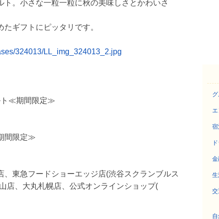
ルト。小さな一粒一粒に秋の美味しさとかわいさ
めたギフトにピッタリです。
leases/324013/LL_img_324013_2.jpg
グ
ルト≪期間限定≫
エ
宿
≪期間限定≫
ド
金
店、東急フードショーエッジ店(渋谷スクランブルス
生
山店、大丸札幌店、公式オンラインショップ(
交
自