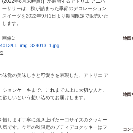
(2022年8月末時点)］が展開するアトリエ アニバ
ーサリーは、秋が詰まった季節のデコレーション
スイーツを2022年9月1日より期間限定で販売いた
します。
画像1:
地図
/324013/LL_img_324013_1.jpg
22
の味覚の美味しさと可愛さを表現した、アトリエ ア
ーションケーキまで、これまで以上に大切な人と、
地図
て欲しいという想い込めてお届けします。
を惜しまず丁寧に焼き上げた一口サイズのクッキー
人気です。今年の秋限定のプティデコクッキーはフ
コン