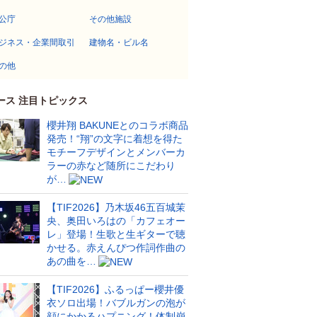
公庁
その他施設
ジネス・企業間取引
建物名・ビル名
の他
ース 注目トピックス
櫻井翔 BAKUNEとのコラボ商品
発売！“翔”の文字に着想を得た
モチーフデザインとメンバーカ
ラーの赤など随所にこだわり
が…
【TIF2026】乃木坂46五百城茉
央、奥田いろはの「カフェオー
レ」登場！生歌と生ギターで聴
かせる。赤えんぴつ作詞作曲の
あの曲を…
【TIF2026】ふるっぱー櫻井優
衣ソロ出場！バブルガンの泡が
顔にかかるハプニング！体制崩