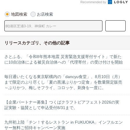
Recommended by
地図検索
お店検索
リリースカテゴリ、その他の記事
さとふる、「令和8年熊本地震 災害緊急支援寄付サイト」で新た
に10自治体による被災自治体への「代理寄付」の受け付けを開始
毎日通いたくなる東京駅構内の「dancyu食堂」、8月10日（月）
まで限定のぶり尽くし「夏の黒瀬ぶりかつ定食」を数量限定販売
～ぶりかつ、梅しそフライ、コロッケ、刺身を一度に。
【企業パートナー募集】つくばクラフトビアフェスト2026の実
証実験・協賛として申込受付8/31まで。
九州初上陸「チン！するレストラン in FUKUOKA」インフルエン
サー無料ご招待キャンペーン実施