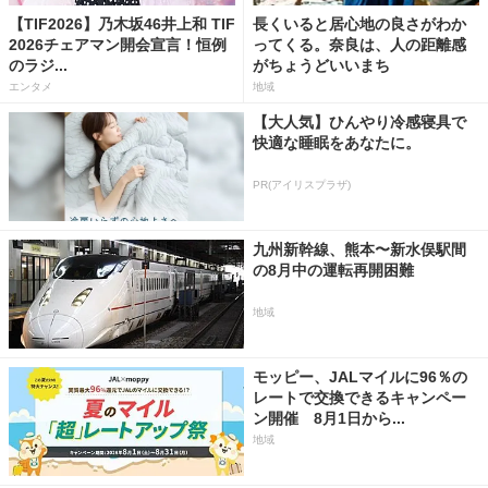
【TIF2026】乃木坂46井上和 TIF
長くいると居心地の良さがわか
2026チェアマン開会宣言！恒例
ってくる。奈良は、人の距離感
のラジ...
がちょうどいいまち
エンタメ
地域
【大人気】ひんやり冷感寝具で
快適な睡眠をあなたに。
PR(アイリスプラザ)
九州新幹線、熊本〜新水俣駅間
の8月中の運転再開困難
地域
モッピー、JALマイルに96％の
レートで交換できるキャンペー
ン開催 8月1日から...
地域