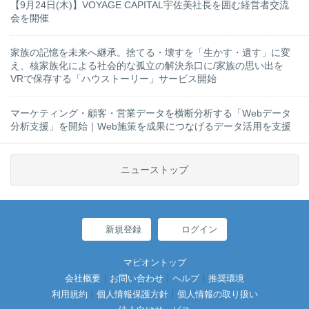
【9月24日(木)】VOYAGE CAPITAL宇佐美社長を囲む経営者交流
会を開催
家族の記憶を未来へ継承。捨てる・壊すを「生かす・遺す」に変
え、核家族化による社会的な孤立の解決糸口に/家族の思い出を
VRで保存する「ハウストーリー」サービス開始
マーケティング・顧客・営業データを横断分析する「Webデータ
分析支援」を開始｜Web施策を成果につなげるデータ活用を支援
ニューストップ
新規登録
ログイン
マピオントップ
会社概要
お問い合わせ
ヘルプ
推奨環境
利用規約
個人情報保護方針
個人情報の取り扱い