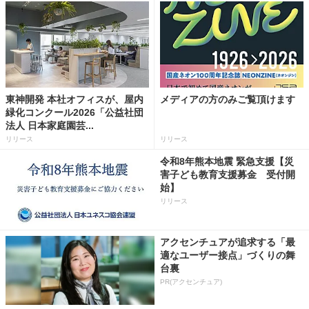
東神開発 本社オフィスが、屋内
メディアの方のみご覧頂けます
緑化コンクール2026「公益社団
法人 日本家庭園芸...
リリース
リリース
令和8年熊本地震 緊急支援【災
害子ども教育支援募金 受付開
始】
リリース
アクセンチュアが追求する「最
適なユーザー接点」づくりの舞
台裏
PR(アクセンチュア)